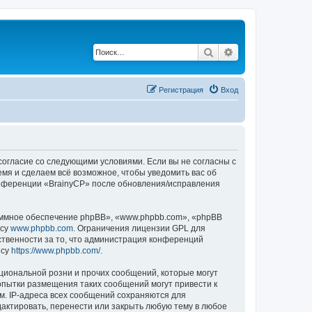
Поиск
Расширенный по
Регистрация
Вход
 согласие со следующими условиями. Если вы не согласны с
емя и сделаем всё возможное, чтобы уведомить вас об
конференции «BrainyCP» после обновления/исправления
ммное обеспечение phpBB», «www.phpbb.com», «phpBB
есу
www.phpbb.com
. Ограничения лицензии GPL для
ственности за то, что администрация конференций
есу
https://www.phpbb.com/
.
циональной розни и прочих сообщений, которые могут
опытки размещения таких сообщений могут привести к
м. IP-адреса всех сообщений сохраняются для
актировать, перенести или закрыть любую тему в любое