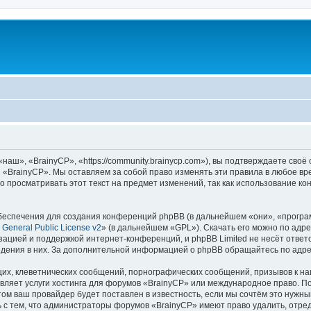
аш», «BrainyCP», «https://community.brainycp.com»), вы подтверждаете своё
 «BrainyCP». Мы оставляем за собой право изменять эти правила в любое вр
о просматривать этот текст на предмет изменений, так как использование 
еспечения для создания конференций phpBB (в дальнейшем «они», «програ
General Public License v2
» (в дальнейшем «GPL»). Скачать его можно по адр
зацией и поддержкой интернет-конференций, и phpBB Limited не несёт ответ
ведения в них. За дополнительной информацией о phpBB обращайтесь по адр
их, клеветнических сообщений, порнографических сообщений, призывов к на
вляет услуги хостинга для форумов «BrainyCP» или международное право. П
м ваш провайдер будет поставлен в известность, если мы сочтём это нужны
 с тем, что администраторы форумов «BrainyCP» имеют право удалить, отред