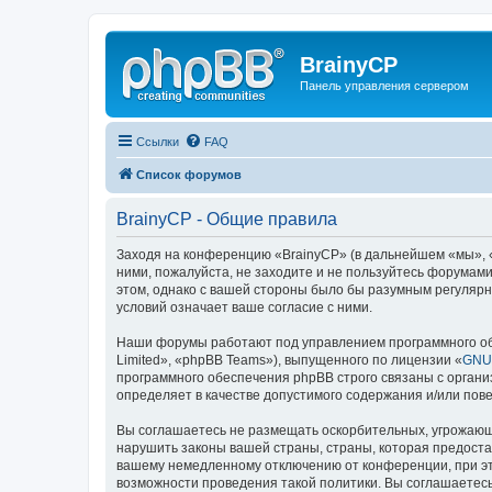
BrainyCP
Панель управления сервером
Ссылки
FAQ
Список форумов
BrainyCP - Общие правила
Заходя на конференцию «BrainyCP» (в дальнейшем «мы», «н
ними, пожалуйста, не заходите и не пользуйтесь форумами
этом, однако с вашей стороны было бы разумным регулярн
условий означает ваше согласие с ними.
Наши форумы работают под управлением программного об
Limited», «phpBB Teams»), выпущенного по лицензии «
GNU 
программного обеспечения phpBB строго связаны с органи
определяет в качестве допустимого содержания и/или по
Вы соглашаетесь не размещать оскорбительных, угрожающ
нарушить законы вашей страны, страны, которая предоста
вашему немедленному отключению от конференции, при это
возможности проведения такой политики. Вы соглашаетесь