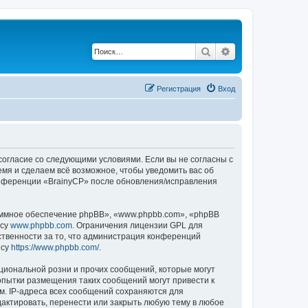
Поиск
Расширенный по
Регистрация
Вход
 согласие со следующими условиями. Если вы не согласны с
емя и сделаем всё возможное, чтобы уведомить вас об
конференции «BrainyCP» после обновления/исправления
ммное обеспечение phpBB», «www.phpbb.com», «phpBB
есу
www.phpbb.com
. Ограничения лицензии GPL для
ственности за то, что администрация конференций
есу
https://www.phpbb.com/
.
циональной розни и прочих сообщений, которые могут
опытки размещения таких сообщений могут привести к
м. IP-адреса всех сообщений сохраняются для
актировать, перенести или закрыть любую тему в любое