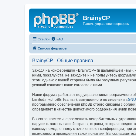
BrainyCP
Панель управления сервером
Ссылки
FAQ
Список форумов
BrainyCP - Общие правила
Заходя на конференцию «BrainyCP» (в дальнейшем «мы», «н
ними, пожалуйста, не заходите и не пользуйтесь форумами
этом, однако с вашей стороны было бы разумным регулярн
условий означает ваше согласие с ними.
Наши форумы работают под управлением программного об
Limited», «phpBB Teams»), выпущенного по лицензии «
GNU 
программного обеспечения phpBB строго связаны с органи
определяет в качестве допустимого содержания и/или по
Вы соглашаетесь не размещать оскорбительных, угрожающ
нарушить законы вашей страны, страны, которая предоста
вашему немедленному отключению от конференции, при это
возможности проведения такой политики. Вы соглашаетесь