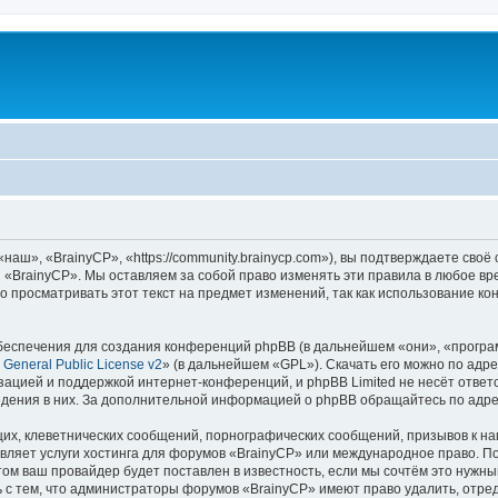
аш», «BrainyCP», «https://community.brainycp.com»), вы подтверждаете своё
 «BrainyCP». Мы оставляем за собой право изменять эти правила в любое вр
о просматривать этот текст на предмет изменений, так как использование 
еспечения для создания конференций phpBB (в дальнейшем «они», «програ
General Public License v2
» (в дальнейшем «GPL»). Скачать его можно по адр
зацией и поддержкой интернет-конференций, и phpBB Limited не несёт ответ
ведения в них. За дополнительной информацией о phpBB обращайтесь по адр
их, клеветнических сообщений, порнографических сообщений, призывов к на
вляет услуги хостинга для форумов «BrainyCP» или международное право. П
м ваш провайдер будет поставлен в известность, если мы сочтём это нужны
 с тем, что администраторы форумов «BrainyCP» имеют право удалить, отред