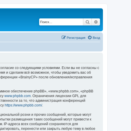
Поиск
Расширенный по
Регистрация
Вход
 согласие со следующими условиями. Если вы не согласны с
емя и сделаем всё возможное, чтобы уведомить вас об
конференции «BrainyCP» после обновления/исправления
ммное обеспечение phpBB», «www.phpbb.com», «phpBB
есу
www.phpbb.com
. Ограничения лицензии GPL для
ственности за то, что администрация конференций
есу
https://www.phpbb.com/
.
циональной розни и прочих сообщений, которые могут
опытки размещения таких сообщений могут привести к
м. IP-адреса всех сообщений сохраняются для
актировать, перенести или закрыть любую тему в любое