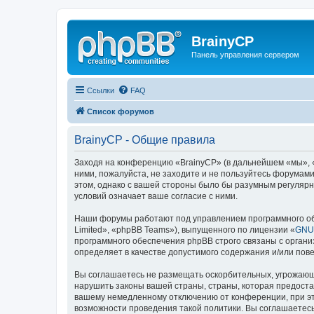
BrainyCP
Панель управления сервером
Ссылки
FAQ
Список форумов
BrainyCP - Общие правила
Заходя на конференцию «BrainyCP» (в дальнейшем «мы», «н
ними, пожалуйста, не заходите и не пользуйтесь форумами
этом, однако с вашей стороны было бы разумным регулярн
условий означает ваше согласие с ними.
Наши форумы работают под управлением программного об
Limited», «phpBB Teams»), выпущенного по лицензии «
GNU 
программного обеспечения phpBB строго связаны с органи
определяет в качестве допустимого содержания и/или по
Вы соглашаетесь не размещать оскорбительных, угрожающ
нарушить законы вашей страны, страны, которая предоста
вашему немедленному отключению от конференции, при это
возможности проведения такой политики. Вы соглашаетесь