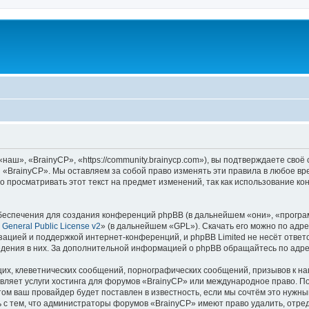
аш», «BrainyCP», «https://community.brainycp.com»), вы подтверждаете своё
 «BrainyCP». Мы оставляем за собой право изменять эти правила в любое вр
о просматривать этот текст на предмет изменений, так как использование 
еспечения для создания конференций phpBB (в дальнейшем «они», «програ
General Public License v2
» (в дальнейшем «GPL»). Скачать его можно по адр
зацией и поддержкой интернет-конференций, и phpBB Limited не несёт ответ
ведения в них. За дополнительной информацией о phpBB обращайтесь по адр
их, клеветнических сообщений, порнографических сообщений, призывов к на
вляет услуги хостинга для форумов «BrainyCP» или международное право. П
м ваш провайдер будет поставлен в известность, если мы сочтём это нужны
 с тем, что администраторы форумов «BrainyCP» имеют право удалить, отред