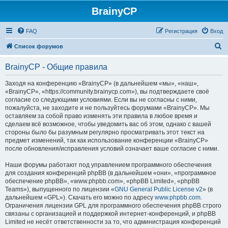
BrainyCP
FAQ
Регистрация
Вход
П
Список форумов
о
BrainyCP - Общие правила
и
с
Заходя на конференцию «BrainyCP» (в дальнейшем «мы», «наш»,
«BrainyCP», «https://community.brainycp.com»), вы подтверждаете своё
к
согласие со следующими условиями. Если вы не согласны с ними,
пожалуйста, не заходите и не пользуйтесь форумами «BrainyCP». Мы
оставляем за собой право изменять эти правила в любое время и
сделаем всё возможное, чтобы уведомить вас об этом, однако с вашей
стороны было бы разумным регулярно просматривать этот текст на
предмет изменений, так как использование конференции «BrainyCP»
после обновления/исправления условий означает ваше согласие с ними.
Наши форумы работают под управлением программного обеспечения
для создания конференций phpBB (в дальнейшем «они», «программное
обеспечение phpBB», «www.phpbb.com», «phpBB Limited», «phpBB
Teams»), выпущенного по лицензии «
GNU General Public License v2
» (в
дальнейшем «GPL»). Скачать его можно по адресу
www.phpbb.com
.
Ограничения лицензии GPL для программного обеспечения phpBB строго
связаны с организацией и поддержкой интернет-конференций, и phpBB
Limited не несёт ответственности за то, что администрация конференций