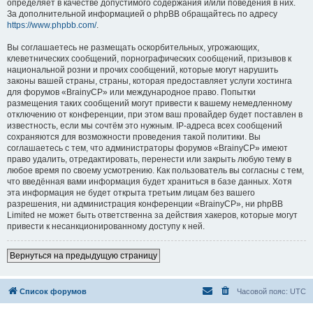
определяет в качестве допустимого содержания и/или поведения в них.
За дополнительной информацией о phpBB обращайтесь по адресу
https://www.phpbb.com/
.
Вы соглашаетесь не размещать оскорбительных, угрожающих,
клеветнических сообщений, порнографических сообщений, призывов к
национальной розни и прочих сообщений, которые могут нарушить
законы вашей страны, страны, которая предоставляет услуги хостинга
для форумов «BrainyCP» или международное право. Попытки
размещения таких сообщений могут привести к вашему немедленному
отключению от конференции, при этом ваш провайдер будет поставлен в
известность, если мы сочтём это нужным. IP-адреса всех сообщений
сохраняются для возможности проведения такой политики. Вы
соглашаетесь с тем, что администраторы форумов «BrainyCP» имеют
право удалить, отредактировать, перенести или закрыть любую тему в
любое время по своему усмотрению. Как пользователь вы согласны с тем,
что введённая вами информация будет храниться в базе данных. Хотя
эта информация не будет открыта третьим лицам без вашего
разрешения, ни администрация конференции «BrainyCP», ни phpBB
Limited не может быть ответственна за действия хакеров, которые могут
привести к несанкционированному доступу к ней.
Вернуться на предыдущую страницу
Список форумов
Часовой пояс:
UTC