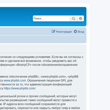
Поиск
Расширенный по
Регистрация
Вход
 согласие со следующими условиями. Если вы не согласны с
емя и сделаем всё возможное, чтобы уведомить вас об
конференции «BrainyCP» после обновления/исправления
ммное обеспечение phpBB», «www.phpbb.com», «phpBB
есу
www.phpbb.com
. Ограничения лицензии GPL для
ственности за то, что администрация конференций
есу
https://www.phpbb.com/
.
циональной розни и прочих сообщений, которые могут
опытки размещения таких сообщений могут привести к
м. IP-адреса всех сообщений сохраняются для
актировать, перенести или закрыть любую тему в любое