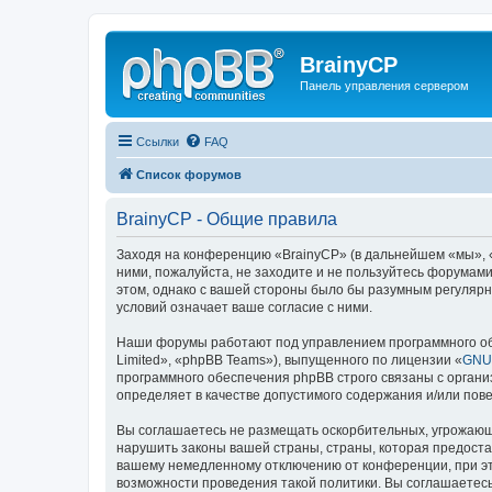
BrainyCP
Панель управления сервером
Ссылки
FAQ
Список форумов
BrainyCP - Общие правила
Заходя на конференцию «BrainyCP» (в дальнейшем «мы», «н
ними, пожалуйста, не заходите и не пользуйтесь форумами
этом, однако с вашей стороны было бы разумным регулярн
условий означает ваше согласие с ними.
Наши форумы работают под управлением программного об
Limited», «phpBB Teams»), выпущенного по лицензии «
GNU 
программного обеспечения phpBB строго связаны с органи
определяет в качестве допустимого содержания и/или по
Вы соглашаетесь не размещать оскорбительных, угрожающ
нарушить законы вашей страны, страны, которая предоста
вашему немедленному отключению от конференции, при это
возможности проведения такой политики. Вы соглашаетесь