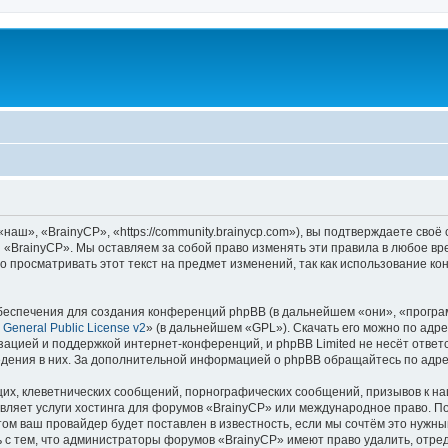
аш», «BrainyCP», «https://community.brainycp.com»), вы подтверждаете своё
 «BrainyCP». Мы оставляем за собой право изменять эти правила в любое вр
о просматривать этот текст на предмет изменений, так как использование 
еспечения для создания конференций phpBB (в дальнейшем «они», «програ
General Public License v2
» (в дальнейшем «GPL»). Скачать его можно по адр
зацией и поддержкой интернет-конференций, и phpBB Limited не несёт ответ
ведения в них. За дополнительной информацией о phpBB обращайтесь по адр
их, клеветнических сообщений, порнографических сообщений, призывов к на
вляет услуги хостинга для форумов «BrainyCP» или международное право. П
м ваш провайдер будет поставлен в известность, если мы сочтём это нужны
 с тем, что администраторы форумов «BrainyCP» имеют право удалить, отред