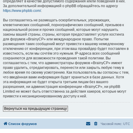
определяет в качестве допустимого содержания и/или поведения в них.
За дополнительной информацией о phpBB обращайтесь по адресу
https://www.phpbb.com/
.
Вы соглашаетесь не размещать оскорбительных, угрожающих,
клеветнических сообщений, порнографических сообщений, призывов к
национальной розни и прочих сообщений, которые могут нарушить
законы вашей страны, страны, которая предоставляет услуги хостинга
для форумов «BrainyCP» или международное право. Попытки
размещения таких сообщений могут привести к вашему немедленному
отключению от конференции, при этом ваш провайдер будет поставлен в
известность, если мы сочтём это нужным. IP-адреса всех сообщений
сохраняются для возможности проведения такой политики. Вы
соглашаетесь с тем, что администраторы форумов «BrainyCP» имеют
право удалить, отредактировать, перенести или закрыть любую тему в
любое время по своему усмотрению. Как пользователь вы согласны с тем,
что введённая вами информация будет храниться в базе данных. Хотя
эта информация не будет открыта третьим лицам без вашего
разрешения, ни администрация конференции «BrainyCP», ни phpBB
Limited не может быть ответственна за действия хакеров, которые могут
привести к несанкционированному доступу к ней.
Вернуться на предыдущую страницу
Список форумов
Часовой пояс:
UTC