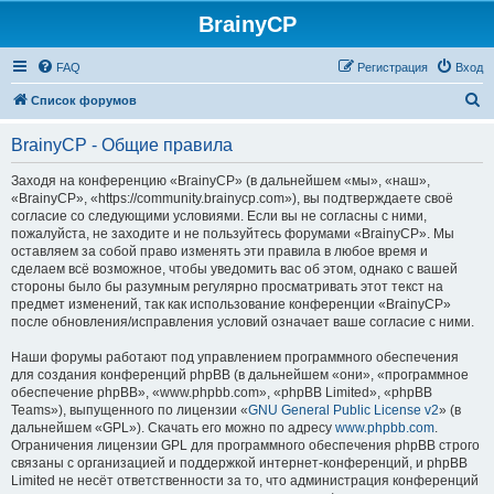
BrainyCP
FAQ
Регистрация
Вход
П
Список форумов
о
BrainyCP - Общие правила
и
с
Заходя на конференцию «BrainyCP» (в дальнейшем «мы», «наш»,
«BrainyCP», «https://community.brainycp.com»), вы подтверждаете своё
к
согласие со следующими условиями. Если вы не согласны с ними,
пожалуйста, не заходите и не пользуйтесь форумами «BrainyCP». Мы
оставляем за собой право изменять эти правила в любое время и
сделаем всё возможное, чтобы уведомить вас об этом, однако с вашей
стороны было бы разумным регулярно просматривать этот текст на
предмет изменений, так как использование конференции «BrainyCP»
после обновления/исправления условий означает ваше согласие с ними.
Наши форумы работают под управлением программного обеспечения
для создания конференций phpBB (в дальнейшем «они», «программное
обеспечение phpBB», «www.phpbb.com», «phpBB Limited», «phpBB
Teams»), выпущенного по лицензии «
GNU General Public License v2
» (в
дальнейшем «GPL»). Скачать его можно по адресу
www.phpbb.com
.
Ограничения лицензии GPL для программного обеспечения phpBB строго
связаны с организацией и поддержкой интернет-конференций, и phpBB
Limited не несёт ответственности за то, что администрация конференций