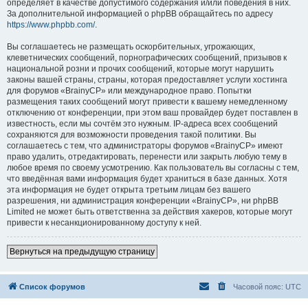
определяет в качестве допустимого содержания и/или поведения в них.
За дополнительной информацией о phpBB обращайтесь по адресу
https://www.phpbb.com/
.
Вы соглашаетесь не размещать оскорбительных, угрожающих,
клеветнических сообщений, порнографических сообщений, призывов к
национальной розни и прочих сообщений, которые могут нарушить
законы вашей страны, страны, которая предоставляет услуги хостинга
для форумов «BrainyCP» или международное право. Попытки
размещения таких сообщений могут привести к вашему немедленному
отключению от конференции, при этом ваш провайдер будет поставлен в
известность, если мы сочтём это нужным. IP-адреса всех сообщений
сохраняются для возможности проведения такой политики. Вы
соглашаетесь с тем, что администраторы форумов «BrainyCP» имеют
право удалить, отредактировать, перенести или закрыть любую тему в
любое время по своему усмотрению. Как пользователь вы согласны с тем,
что введённая вами информация будет храниться в базе данных. Хотя
эта информация не будет открыта третьим лицам без вашего
разрешения, ни администрация конференции «BrainyCP», ни phpBB
Limited не может быть ответственна за действия хакеров, которые могут
привести к несанкционированному доступу к ней.
Вернуться на предыдущую страницу
Список форумов
Часовой пояс:
UTC