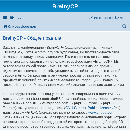
BrainyCP
FAQ
Регистрация
Вход
П
Список форумов
о
BrainyCP - Общие правила
и
с
Заходя на конференцию «BrainyCP» (в дальнейшем «мы», «наш»,
«BrainyCP», «https://community.brainycp.com»), вы подтверждаете своё
к
согласие со следующими условиями. Если вы не согласны с ними,
пожалуйста, не заходите и не пользуйтесь форумами «BrainyCP». Мы
оставляем за собой право изменять эти правила в любое время и
сделаем всё возможное, чтобы уведомить вас об этом, однако с вашей
стороны было бы разумным регулярно просматривать этот текст на
предмет изменений, так как использование конференции «BrainyCP»
после обновления/исправления условий означает ваше согласие с ними.
Наши форумы работают под управлением программного обеспечения
для создания конференций phpBB (в дальнейшем «они», «программное
обеспечение phpBB», «www.phpbb.com», «phpBB Limited», «phpBB
Teams»), выпущенного по лицензии «
GNU General Public License v2
» (в
дальнейшем «GPL»). Скачать его можно по адресу
www.phpbb.com
.
Ограничения лицензии GPL для программного обеспечения phpBB строго
связаны с организацией и поддержкой интернет-конференций, и phpBB
Limited не несёт ответственности за то, что администрация конференций