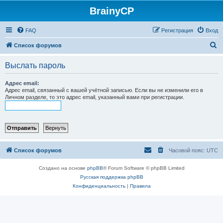
BrainyCP
FAQ
Регистрация
Вход
П
Список форумов
о
Выслать пароль
и
с
Адрес email:
Адрес email, связанный с вашей учётной записью. Если вы не изменили его в
к
Личном разделе, то это адрес email, указанный вами при регистрации.
Список форумов
Часовой пояс:
UTC
Создано на основе
phpBB
® Forum Software © phpBB Limited
Русская поддержка phpBB
Конфиденциальность
|
Правила