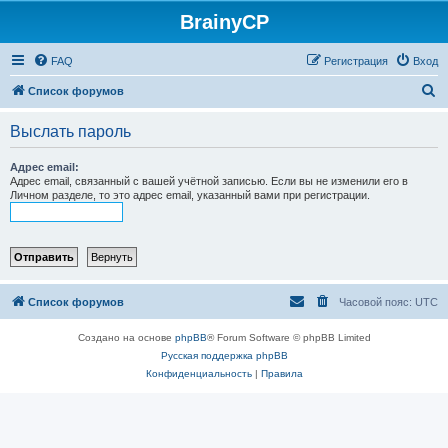
BrainyCP
FAQ
Регистрация
Вход
П
Список форумов
о
Выслать пароль
и
с
Адрес email:
Адрес email, связанный с вашей учётной записью. Если вы не изменили его в
к
Личном разделе, то это адрес email, указанный вами при регистрации.
Список форумов
Часовой пояс:
UTC
Создано на основе
phpBB
® Forum Software © phpBB Limited
Русская поддержка phpBB
Конфиденциальность
|
Правила