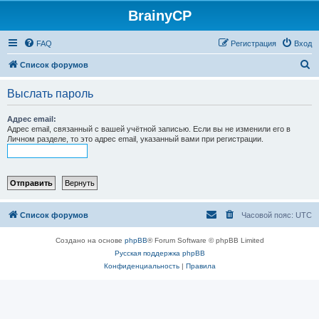
BrainyCP
FAQ
Регистрация
Вход
П
Список форумов
о
Выслать пароль
и
с
Адрес email:
Адрес email, связанный с вашей учётной записью. Если вы не изменили его в
к
Личном разделе, то это адрес email, указанный вами при регистрации.
Список форумов
Часовой пояс:
UTC
Создано на основе
phpBB
® Forum Software © phpBB Limited
Русская поддержка phpBB
Конфиденциальность
|
Правила