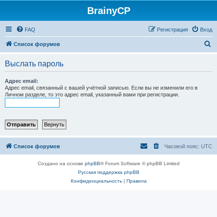
BrainyCP
FAQ
Регистрация
Вход
П
Список форумов
о
Выслать пароль
и
с
Адрес email:
Адрес email, связанный с вашей учётной записью. Если вы не изменили его в
к
Личном разделе, то это адрес email, указанный вами при регистрации.
Список форумов
Часовой пояс:
UTC
Создано на основе
phpBB
® Forum Software © phpBB Limited
Русская поддержка phpBB
Конфиденциальность
|
Правила