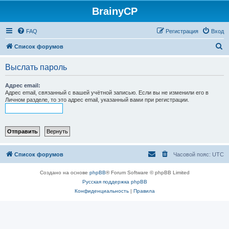
BrainyCP
FAQ
Регистрация
Вход
П
Список форумов
о
Выслать пароль
и
с
Адрес email:
Адрес email, связанный с вашей учётной записью. Если вы не изменили его в
к
Личном разделе, то это адрес email, указанный вами при регистрации.
Список форумов
Часовой пояс:
UTC
Создано на основе
phpBB
® Forum Software © phpBB Limited
Русская поддержка phpBB
Конфиденциальность
|
Правила