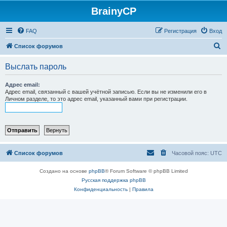
BrainyCP
FAQ
Регистрация
Вход
П
Список форумов
о
Выслать пароль
и
с
Адрес email:
Адрес email, связанный с вашей учётной записью. Если вы не изменили его в
к
Личном разделе, то это адрес email, указанный вами при регистрации.
Список форумов
Часовой пояс:
UTC
Создано на основе
phpBB
® Forum Software © phpBB Limited
Русская поддержка phpBB
Конфиденциальность
|
Правила