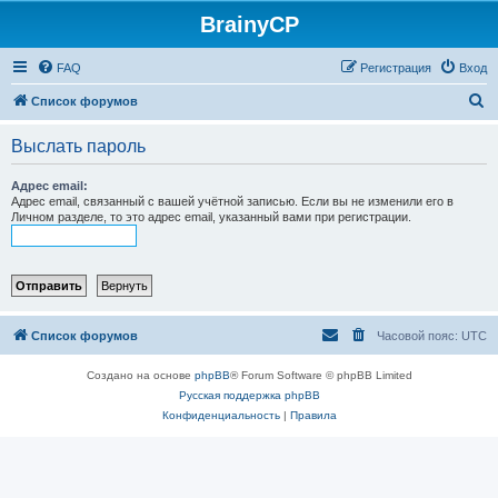
BrainyCP
FAQ
Регистрация
Вход
П
Список форумов
о
Выслать пароль
и
с
Адрес email:
Адрес email, связанный с вашей учётной записью. Если вы не изменили его в
к
Личном разделе, то это адрес email, указанный вами при регистрации.
Список форумов
Часовой пояс:
UTC
Создано на основе
phpBB
® Forum Software © phpBB Limited
Русская поддержка phpBB
Конфиденциальность
|
Правила