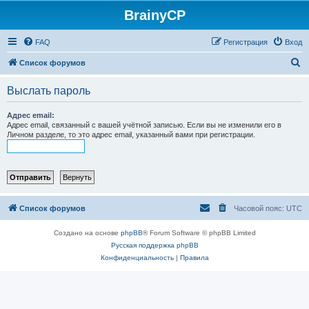
BrainyCP
FAQ
Регистрация
Вход
П
Список форумов
о
Выслать пароль
и
с
Адрес email:
Адрес email, связанный с вашей учётной записью. Если вы не изменили его в
к
Личном разделе, то это адрес email, указанный вами при регистрации.
Список форумов
Часовой пояс:
UTC
Создано на основе
phpBB
® Forum Software © phpBB Limited
Русская поддержка phpBB
Конфиденциальность
|
Правила