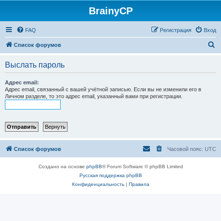
BrainyCP
FAQ
Регистрация
Вход
П
Список форумов
о
Выслать пароль
и
с
Адрес email:
Адрес email, связанный с вашей учётной записью. Если вы не изменили его в
к
Личном разделе, то это адрес email, указанный вами при регистрации.
Список форумов
Часовой пояс:
UTC
Создано на основе
phpBB
® Forum Software © phpBB Limited
Русская поддержка phpBB
Конфиденциальность
|
Правила