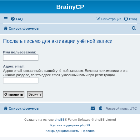
BrainyCP
FAQ
Регистрация
Вход
П
Список форумов
о
Послать письмо для активации учётной записи
и
с
Имя пользователя:
к
Адрес email:
Адрес email, связанный с вашей учётной записью. Если вы не изменили его в
Личном разделе, то это адрес email, указанный вами при регистрации.
Список форумов
Часовой пояс:
UTC
Создано на основе
phpBB
® Forum Software © phpBB Limited
Русская поддержка phpBB
Конфиденциальность
|
Правила