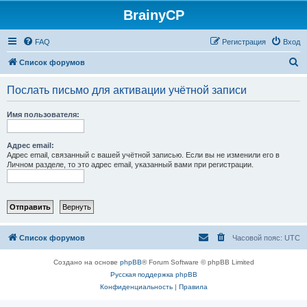
BrainyCP
FAQ
Регистрация
Вход
П
Список форумов
о
Послать письмо для активации учётной записи
и
с
Имя пользователя:
к
Адрес email:
Адрес email, связанный с вашей учётной записью. Если вы не изменили его в
Личном разделе, то это адрес email, указанный вами при регистрации.
Список форумов
Часовой пояс:
UTC
Создано на основе
phpBB
® Forum Software © phpBB Limited
Русская поддержка phpBB
Конфиденциальность
|
Правила