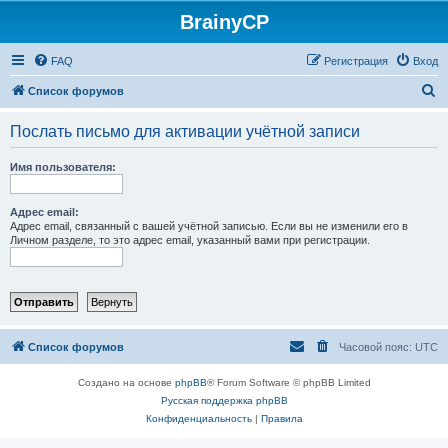
BrainyCP
FAQ
Регистрация
Вход
П
Список форумов
о
Послать письмо для активации учётной записи
и
с
Имя пользователя:
к
Адрес email:
Адрес email, связанный с вашей учётной записью. Если вы не изменили его в
Личном разделе, то это адрес email, указанный вами при регистрации.
Список форумов
Часовой пояс:
UTC
Создано на основе
phpBB
® Forum Software © phpBB Limited
Русская поддержка phpBB
Конфиденциальность
|
Правила