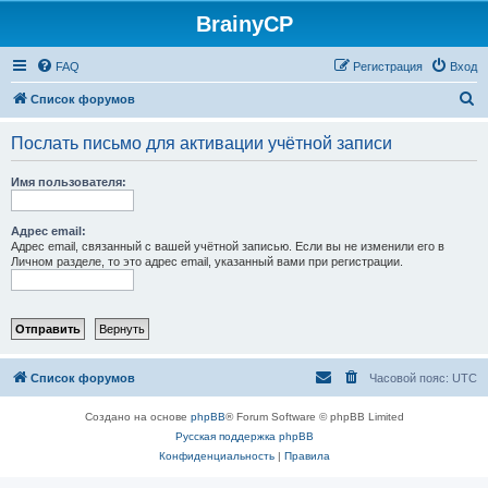
BrainyCP
FAQ
Регистрация
Вход
П
Список форумов
о
Послать письмо для активации учётной записи
и
с
Имя пользователя:
к
Адрес email:
Адрес email, связанный с вашей учётной записью. Если вы не изменили его в
Личном разделе, то это адрес email, указанный вами при регистрации.
Список форумов
Часовой пояс:
UTC
Создано на основе
phpBB
® Forum Software © phpBB Limited
Русская поддержка phpBB
Конфиденциальность
|
Правила