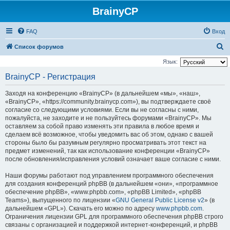
BrainyCP
FAQ
Вход
П
Список форумов
о
Язык:
и
BrainyCP - Регистрация
с
Заходя на конференцию «BrainyCP» (в дальнейшем «мы», «наш»,
к
«BrainyCP», «https://community.brainycp.com»), вы подтверждаете своё
согласие со следующими условиями. Если вы не согласны с ними,
пожалуйста, не заходите и не пользуйтесь форумами «BrainyCP». Мы
оставляем за собой право изменять эти правила в любое время и
сделаем всё возможное, чтобы уведомить вас об этом, однако с вашей
стороны было бы разумным регулярно просматривать этот текст на
предмет изменений, так как использование конференции «BrainyCP»
после обновления/исправления условий означает ваше согласие с ними.
Наши форумы работают под управлением программного обеспечения
для создания конференций phpBB (в дальнейшем «они», «программное
обеспечение phpBB», «www.phpbb.com», «phpBB Limited», «phpBB
Teams»), выпущенного по лицензии «
GNU General Public License v2
» (в
дальнейшем «GPL»). Скачать его можно по адресу
www.phpbb.com
.
Ограничения лицензии GPL для программного обеспечения phpBB строго
связаны с организацией и поддержкой интернет-конференций, и phpBB