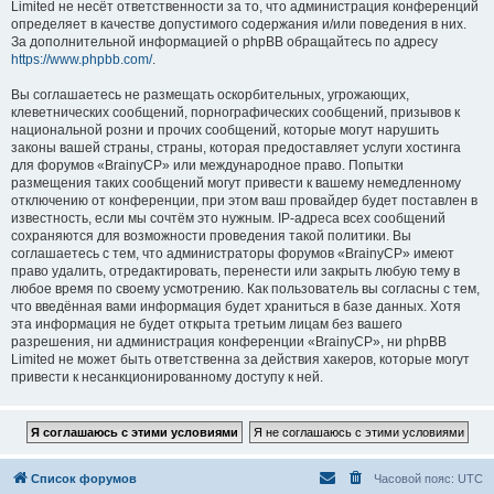
Limited не несёт ответственности за то, что администрация конференций
определяет в качестве допустимого содержания и/или поведения в них.
За дополнительной информацией о phpBB обращайтесь по адресу
https://www.phpbb.com/
.
Вы соглашаетесь не размещать оскорбительных, угрожающих,
клеветнических сообщений, порнографических сообщений, призывов к
национальной розни и прочих сообщений, которые могут нарушить
законы вашей страны, страны, которая предоставляет услуги хостинга
для форумов «BrainyCP» или международное право. Попытки
размещения таких сообщений могут привести к вашему немедленному
отключению от конференции, при этом ваш провайдер будет поставлен в
известность, если мы сочтём это нужным. IP-адреса всех сообщений
сохраняются для возможности проведения такой политики. Вы
соглашаетесь с тем, что администраторы форумов «BrainyCP» имеют
право удалить, отредактировать, перенести или закрыть любую тему в
любое время по своему усмотрению. Как пользователь вы согласны с тем,
что введённая вами информация будет храниться в базе данных. Хотя
эта информация не будет открыта третьим лицам без вашего
разрешения, ни администрация конференции «BrainyCP», ни phpBB
Limited не может быть ответственна за действия хакеров, которые могут
привести к несанкционированному доступу к ней.
Список форумов
Часовой пояс:
UTC