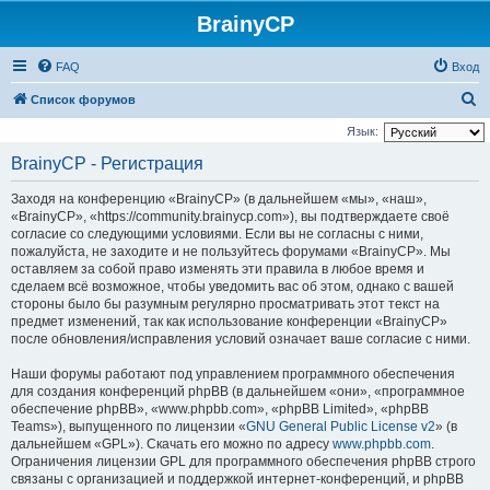
BrainyCP
FAQ
Вход
П
Список форумов
о
Язык:
и
BrainyCP - Регистрация
с
Заходя на конференцию «BrainyCP» (в дальнейшем «мы», «наш»,
к
«BrainyCP», «https://community.brainycp.com»), вы подтверждаете своё
согласие со следующими условиями. Если вы не согласны с ними,
пожалуйста, не заходите и не пользуйтесь форумами «BrainyCP». Мы
оставляем за собой право изменять эти правила в любое время и
сделаем всё возможное, чтобы уведомить вас об этом, однако с вашей
стороны было бы разумным регулярно просматривать этот текст на
предмет изменений, так как использование конференции «BrainyCP»
после обновления/исправления условий означает ваше согласие с ними.
Наши форумы работают под управлением программного обеспечения
для создания конференций phpBB (в дальнейшем «они», «программное
обеспечение phpBB», «www.phpbb.com», «phpBB Limited», «phpBB
Teams»), выпущенного по лицензии «
GNU General Public License v2
» (в
дальнейшем «GPL»). Скачать его можно по адресу
www.phpbb.com
.
Ограничения лицензии GPL для программного обеспечения phpBB строго
связаны с организацией и поддержкой интернет-конференций, и phpBB