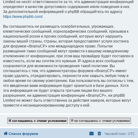
Limited не несёт ответственности за то, что администрация конференций
определяет в качестве допустимого содержания и/или поведения в них.
За дополнительной информацией о phpBB обращайтесь по адресу
https://www.phpbb.com/
.
Вы соглашаетесь не размещать оскорбительных, угрожающих,
клеветнических сообщений, порнографических сообщений, призывов к
национальной розни и прочих сообщений, которые могут нарушить
законы вашей страны, страны, которая предоставляет услуги хостинга
для форумов «BrainyCP» или международное право. Попытки
размещения таких сообщений могут привести к вашему немедленному
отключению от конференции, при этом ваш провайдер будет поставлен в
известность, если мы сочтём это нужным. IP-адреса всех сообщений
сохраняются для возможности проведения такой политики. Вы
соглашаетесь с тем, что администраторы форумов «BrainyCP» имеют
право удалить, отредактировать, перенести или закрыть любую тему в
любое время по своему усмотрению. Как пользователь вы согласны с тем,
что введённая вами информация будет храниться в базе данных. Хотя
эта информация не будет открыта третьим лицам без вашего
разрешения, ни администрация конференции «BrainyCP», ни phpBB
Limited не может быть ответственна за действия хакеров, которые могут
привести к несанкционированному доступу к ней.
Список форумов
Часовой пояс:
UTC