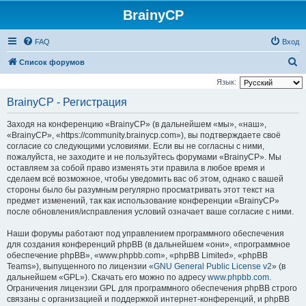
BrainyCP
FAQ
Вход
П
Список форумов
о
Язык:
и
BrainyCP - Регистрация
с
Заходя на конференцию «BrainyCP» (в дальнейшем «мы», «наш»,
к
«BrainyCP», «https://community.brainycp.com»), вы подтверждаете своё
согласие со следующими условиями. Если вы не согласны с ними,
пожалуйста, не заходите и не пользуйтесь форумами «BrainyCP». Мы
оставляем за собой право изменять эти правила в любое время и
сделаем всё возможное, чтобы уведомить вас об этом, однако с вашей
стороны было бы разумным регулярно просматривать этот текст на
предмет изменений, так как использование конференции «BrainyCP»
после обновления/исправления условий означает ваше согласие с ними.
Наши форумы работают под управлением программного обеспечения
для создания конференций phpBB (в дальнейшем «они», «программное
обеспечение phpBB», «www.phpbb.com», «phpBB Limited», «phpBB
Teams»), выпущенного по лицензии «
GNU General Public License v2
» (в
дальнейшем «GPL»). Скачать его можно по адресу
www.phpbb.com
.
Ограничения лицензии GPL для программного обеспечения phpBB строго
связаны с организацией и поддержкой интернет-конференций, и phpBB