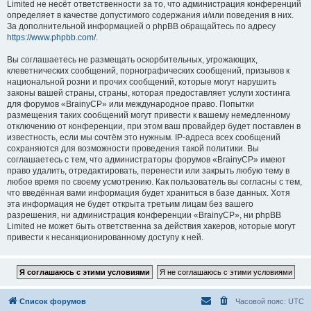
Limited не несёт ответственности за то, что администрация конференций
определяет в качестве допустимого содержания и/или поведения в них.
За дополнительной информацией о phpBB обращайтесь по адресу
https://www.phpbb.com/
.
Вы соглашаетесь не размещать оскорбительных, угрожающих,
клеветнических сообщений, порнографических сообщений, призывов к
национальной розни и прочих сообщений, которые могут нарушить
законы вашей страны, страны, которая предоставляет услуги хостинга
для форумов «BrainyCP» или международное право. Попытки
размещения таких сообщений могут привести к вашему немедленному
отключению от конференции, при этом ваш провайдер будет поставлен в
известность, если мы сочтём это нужным. IP-адреса всех сообщений
сохраняются для возможности проведения такой политики. Вы
соглашаетесь с тем, что администраторы форумов «BrainyCP» имеют
право удалить, отредактировать, перенести или закрыть любую тему в
любое время по своему усмотрению. Как пользователь вы согласны с тем,
что введённая вами информация будет храниться в базе данных. Хотя
эта информация не будет открыта третьим лицам без вашего
разрешения, ни администрация конференции «BrainyCP», ни phpBB
Limited не может быть ответственна за действия хакеров, которые могут
привести к несанкционированному доступу к ней.
Список форумов
Часовой пояс:
UTC