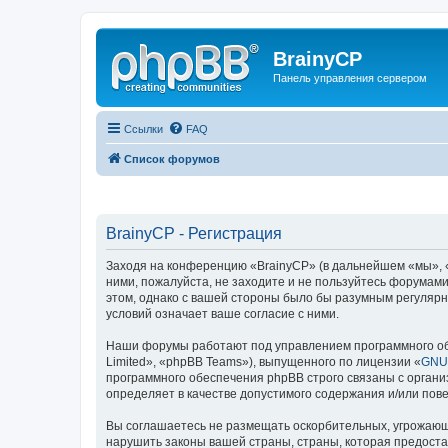
BrainyCP
Панель управления сервером
Ссылки
FAQ
Список форумов
BrainyCP - Регистрация
Заходя на конференцию «BrainyCP» (в дальнейшем «мы», «н
ними, пожалуйста, не заходите и не пользуйтесь форумами
этом, однако с вашей стороны было бы разумным регулярн
условий означает ваше согласие с ними.
Наши форумы работают под управлением программного об
Limited», «phpBB Teams»), выпущенного по лицензии «
GNU 
программного обеспечения phpBB строго связаны с органи
определяет в качестве допустимого содержания и/или по
Вы соглашаетесь не размещать оскорбительных, угрожающ
нарушить законы вашей страны, страны, которая предоста