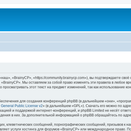
аш», «BrainyCP», «https://community.brainycp.com»), вы подтверждаете своё
 «BrainyCP». Мы оставляем за собой право изменять эти правила в любое вр
о просматривать этот текст на предмет изменений, так как использование 
еспечения для создания конференций phpBB (в дальнейшем «они», «програ
General Public License v2
» (в дальнейшем «GPL»). Скачать его можно по адр
зацией и поддержкой интернет-конференций, и phpBB Limited не несёт ответ
ведения в них. За дополнительной информацией о phpBB обращайтесь по адр
их, клеветнических сообщений, порнографических сообщений, призывов к на
вляет услуги хостинга для форумов «BrainyCP» или международное право. П