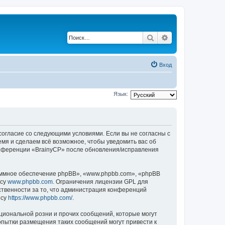
Поиск
Расширенный по
Вход
Язык:
 согласие со следующими условиями. Если вы не согласны с
емя и сделаем всё возможное, чтобы уведомить вас об
конференции «BrainyCP» после обновления/исправления
ммное обеспечение phpBB», «www.phpbb.com», «phpBB
есу
www.phpbb.com
. Ограничения лицензии GPL для
ственности за то, что администрация конференций
есу
https://www.phpbb.com/
.
циональной розни и прочих сообщений, которые могут
опытки размещения таких сообщений могут привести к