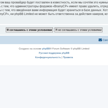
м ваш провайдер будет поставлен в известность, если мы сочтём это нужны
 с тем, что администраторы форумов «BrainyCP» имеют право удалить, отред
ы с тем, что введённая вами информация будет храниться в базе данных. Хо
CP», ни phpBB Limited не может быть ответственна за действия хакеров, ко
Свя
Создано на основе
phpBB
® Forum Software © phpBB Limited
Русская поддержка phpBB
Конфиденциальность
|
Правила