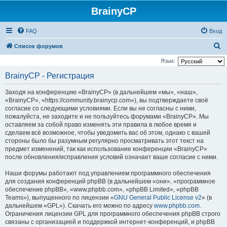
BrainyCP
FAQ
Вход
П
Список форумов
о
Язык:
и
BrainyCP - Регистрация
с
Заходя на конференцию «BrainyCP» (в дальнейшем «мы», «наш»,
к
«BrainyCP», «https://community.brainycp.com»), вы подтверждаете своё
согласие со следующими условиями. Если вы не согласны с ними,
пожалуйста, не заходите и не пользуйтесь форумами «BrainyCP». Мы
оставляем за собой право изменять эти правила в любое время и
сделаем всё возможное, чтобы уведомить вас об этом, однако с вашей
стороны было бы разумным регулярно просматривать этот текст на
предмет изменений, так как использование конференции «BrainyCP»
после обновления/исправления условий означает ваше согласие с ними.
Наши форумы работают под управлением программного обеспечения
для создания конференций phpBB (в дальнейшем «они», «программное
обеспечение phpBB», «www.phpbb.com», «phpBB Limited», «phpBB
Teams»), выпущенного по лицензии «
GNU General Public License v2
» (в
дальнейшем «GPL»). Скачать его можно по адресу
www.phpbb.com
.
Ограничения лицензии GPL для программного обеспечения phpBB строго
связаны с организацией и поддержкой интернет-конференций, и phpBB