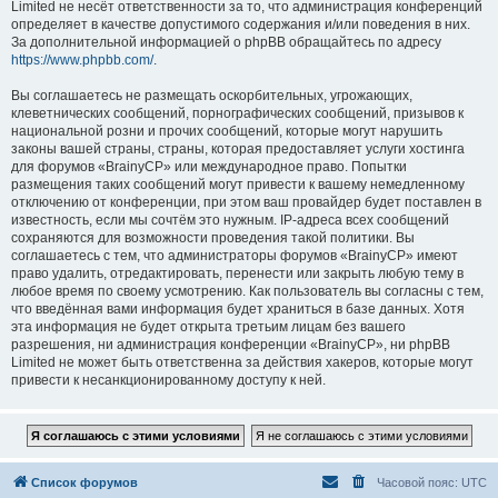
Limited не несёт ответственности за то, что администрация конференций
определяет в качестве допустимого содержания и/или поведения в них.
За дополнительной информацией о phpBB обращайтесь по адресу
https://www.phpbb.com/
.
Вы соглашаетесь не размещать оскорбительных, угрожающих,
клеветнических сообщений, порнографических сообщений, призывов к
национальной розни и прочих сообщений, которые могут нарушить
законы вашей страны, страны, которая предоставляет услуги хостинга
для форумов «BrainyCP» или международное право. Попытки
размещения таких сообщений могут привести к вашему немедленному
отключению от конференции, при этом ваш провайдер будет поставлен в
известность, если мы сочтём это нужным. IP-адреса всех сообщений
сохраняются для возможности проведения такой политики. Вы
соглашаетесь с тем, что администраторы форумов «BrainyCP» имеют
право удалить, отредактировать, перенести или закрыть любую тему в
любое время по своему усмотрению. Как пользователь вы согласны с тем,
что введённая вами информация будет храниться в базе данных. Хотя
эта информация не будет открыта третьим лицам без вашего
разрешения, ни администрация конференции «BrainyCP», ни phpBB
Limited не может быть ответственна за действия хакеров, которые могут
привести к несанкционированному доступу к ней.
Список форумов
Часовой пояс:
UTC