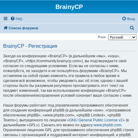
BrainyCP
FAQ
Вход
П
Список форумов
о
Язык:
и
BrainyCP - Регистрация
с
Заходя на конференцию «BrainyCP» (в дальнейшем «мы», «наш»,
к
«BrainyCP», «https://community.brainycp.com»), вы подтверждаете своё
согласие со следующими условиями. Если вы не согласны с ними,
пожалуйста, не заходите и не пользуйтесь форумами «BrainyCP». Мы
оставляем за собой право изменять эти правила в любое время и
сделаем всё возможное, чтобы уведомить вас об этом, однако с вашей
стороны было бы разумным регулярно просматривать этот текст на
предмет изменений, так как использование конференции «BrainyCP»
после обновления/исправления условий означает ваше согласие с ними.
Наши форумы работают под управлением программного обеспечения
для создания конференций phpBB (в дальнейшем «они», «программное
обеспечение phpBB», «www.phpbb.com», «phpBB Limited», «phpBB
Teams»), выпущенного по лицензии «
GNU General Public License v2
» (в
дальнейшем «GPL»). Скачать его можно по адресу
www.phpbb.com
.
Ограничения лицензии GPL для программного обеспечения phpBB строго
связаны с организацией и поддержкой интернет-конференций, и phpBB