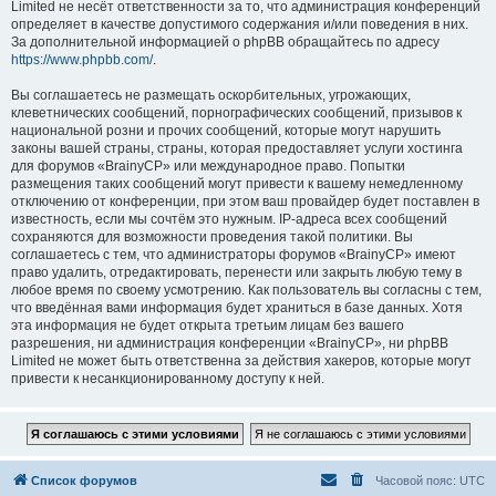
Limited не несёт ответственности за то, что администрация конференций
определяет в качестве допустимого содержания и/или поведения в них.
За дополнительной информацией о phpBB обращайтесь по адресу
https://www.phpbb.com/
.
Вы соглашаетесь не размещать оскорбительных, угрожающих,
клеветнических сообщений, порнографических сообщений, призывов к
национальной розни и прочих сообщений, которые могут нарушить
законы вашей страны, страны, которая предоставляет услуги хостинга
для форумов «BrainyCP» или международное право. Попытки
размещения таких сообщений могут привести к вашему немедленному
отключению от конференции, при этом ваш провайдер будет поставлен в
известность, если мы сочтём это нужным. IP-адреса всех сообщений
сохраняются для возможности проведения такой политики. Вы
соглашаетесь с тем, что администраторы форумов «BrainyCP» имеют
право удалить, отредактировать, перенести или закрыть любую тему в
любое время по своему усмотрению. Как пользователь вы согласны с тем,
что введённая вами информация будет храниться в базе данных. Хотя
эта информация не будет открыта третьим лицам без вашего
разрешения, ни администрация конференции «BrainyCP», ни phpBB
Limited не может быть ответственна за действия хакеров, которые могут
привести к несанкционированному доступу к ней.
Список форумов
Часовой пояс:
UTC