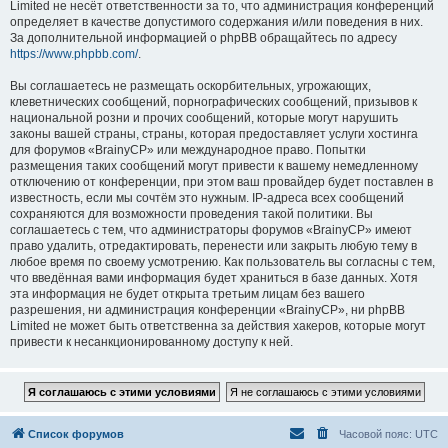
Limited не несёт ответственности за то, что администрация конференций
определяет в качестве допустимого содержания и/или поведения в них.
За дополнительной информацией о phpBB обращайтесь по адресу
https://www.phpbb.com/
.
Вы соглашаетесь не размещать оскорбительных, угрожающих,
клеветнических сообщений, порнографических сообщений, призывов к
национальной розни и прочих сообщений, которые могут нарушить
законы вашей страны, страны, которая предоставляет услуги хостинга
для форумов «BrainyCP» или международное право. Попытки
размещения таких сообщений могут привести к вашему немедленному
отключению от конференции, при этом ваш провайдер будет поставлен в
известность, если мы сочтём это нужным. IP-адреса всех сообщений
сохраняются для возможности проведения такой политики. Вы
соглашаетесь с тем, что администраторы форумов «BrainyCP» имеют
право удалить, отредактировать, перенести или закрыть любую тему в
любое время по своему усмотрению. Как пользователь вы согласны с тем,
что введённая вами информация будет храниться в базе данных. Хотя
эта информация не будет открыта третьим лицам без вашего
разрешения, ни администрация конференции «BrainyCP», ни phpBB
Limited не может быть ответственна за действия хакеров, которые могут
привести к несанкционированному доступу к ней.
Список форумов
Часовой пояс:
UTC