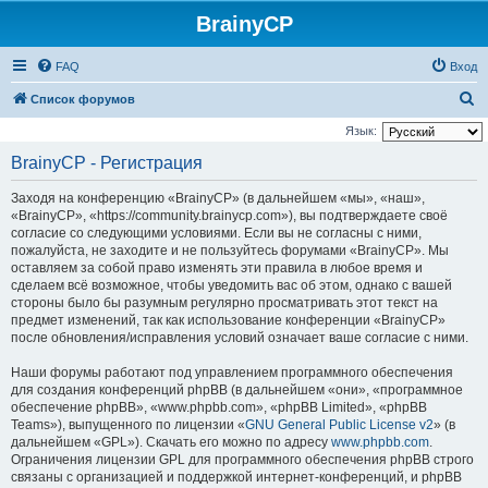
BrainyCP
FAQ
Вход
П
Список форумов
о
Язык:
и
BrainyCP - Регистрация
с
Заходя на конференцию «BrainyCP» (в дальнейшем «мы», «наш»,
к
«BrainyCP», «https://community.brainycp.com»), вы подтверждаете своё
согласие со следующими условиями. Если вы не согласны с ними,
пожалуйста, не заходите и не пользуйтесь форумами «BrainyCP». Мы
оставляем за собой право изменять эти правила в любое время и
сделаем всё возможное, чтобы уведомить вас об этом, однако с вашей
стороны было бы разумным регулярно просматривать этот текст на
предмет изменений, так как использование конференции «BrainyCP»
после обновления/исправления условий означает ваше согласие с ними.
Наши форумы работают под управлением программного обеспечения
для создания конференций phpBB (в дальнейшем «они», «программное
обеспечение phpBB», «www.phpbb.com», «phpBB Limited», «phpBB
Teams»), выпущенного по лицензии «
GNU General Public License v2
» (в
дальнейшем «GPL»). Скачать его можно по адресу
www.phpbb.com
.
Ограничения лицензии GPL для программного обеспечения phpBB строго
связаны с организацией и поддержкой интернет-конференций, и phpBB