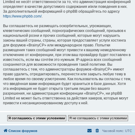
Limited не несёт ответственности за то, что администрация конференций
определяет в качестве допустимого содержания и/или поведения в них.
За дополнительной информацией о phpBB обращайтесь по адресу
https://www.phpbb.com/
.
Вы соглашаетесь не размещать оскорбительных, угрожающих,
клеветнических сообщений, порнографических сообщений, призывов к
национальной розни и прочих сообщений, которые могут нарушить
законы вашей страны, страны, которая предоставляет услуги хостинга
для форумов «BrainyCP» или международное право. Попытки
размещения таких сообщений могут привести к вашему немедленному
отключению от конференции, при этом ваш провайдер будет поставлен в
известность, если мы сочтём это нужным. IP-адреса всех сообщений
сохраняются для возможности проведения такой политики. Вы
соглашаетесь с тем, что администраторы форумов «BrainyCP» имеют
право удалить, отредактировать, перенести или закрыть любую тему в
любое время по своему усмотрению. Как пользователь вы согласны с тем,
что введённая вами информация будет храниться в базе данных. Хотя
эта информация не будет открыта третьим лицам без вашего
разрешения, ни администрация конференции «BrainyCP», ни phpBB
Limited не может быть ответственна за действия хакеров, которые могут
привести к несанкционированному доступу к ней.
Список форумов
Часовой пояс:
UTC