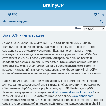
BrainyCP
FAQ
Вход
П
Список форумов
о
Язык:
и
BrainyCP - Регистрация
с
Заходя на конференцию «BrainyCP» (в дальнейшем «мы», «наш»,
к
«BrainyCP», «https://community.brainycp.com»), вы подтверждаете своё
согласие со следующими условиями. Если вы не согласны с ними,
пожалуйста, не заходите и не пользуйтесь форумами «BrainyCP». Мы
оставляем за собой право изменять эти правила в любое время и
сделаем всё возможное, чтобы уведомить вас об этом, однако с вашей
стороны было бы разумным регулярно просматривать этот текст на
предмет изменений, так как использование конференции «BrainyCP»
после обновления/исправления условий означает ваше согласие с ними.
Наши форумы работают под управлением программного обеспечения
для создания конференций phpBB (в дальнейшем «они», «программное
обеспечение phpBB», «www.phpbb.com», «phpBB Limited», «phpBB
Teams»), выпущенного по лицензии «
GNU General Public License v2
» (в
дальнейшем «GPL»). Скачать его можно по адресу
www.phpbb.com
.
Ограничения лицензии GPL для программного обеспечения phpBB строго
связаны с организацией и поддержкой интернет-конференций, и phpBB