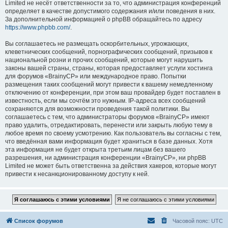
Limited не несёт ответственности за то, что администрация конференций
определяет в качестве допустимого содержания и/или поведения в них.
За дополнительной информацией о phpBB обращайтесь по адресу
https://www.phpbb.com/
.
Вы соглашаетесь не размещать оскорбительных, угрожающих,
клеветнических сообщений, порнографических сообщений, призывов к
национальной розни и прочих сообщений, которые могут нарушить
законы вашей страны, страны, которая предоставляет услуги хостинга
для форумов «BrainyCP» или международное право. Попытки
размещения таких сообщений могут привести к вашему немедленному
отключению от конференции, при этом ваш провайдер будет поставлен в
известность, если мы сочтём это нужным. IP-адреса всех сообщений
сохраняются для возможности проведения такой политики. Вы
соглашаетесь с тем, что администраторы форумов «BrainyCP» имеют
право удалить, отредактировать, перенести или закрыть любую тему в
любое время по своему усмотрению. Как пользователь вы согласны с тем,
что введённая вами информация будет храниться в базе данных. Хотя
эта информация не будет открыта третьим лицам без вашего
разрешения, ни администрация конференции «BrainyCP», ни phpBB
Limited не может быть ответственна за действия хакеров, которые могут
привести к несанкционированному доступу к ней.
Список форумов
Часовой пояс:
UTC