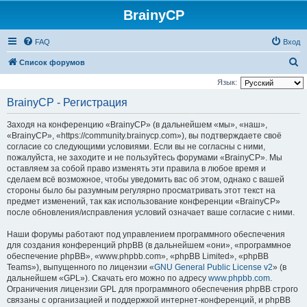
BrainyCP
FAQ
Вход
П
Список форумов
о
Язык:
и
BrainyCP - Регистрация
с
Заходя на конференцию «BrainyCP» (в дальнейшем «мы», «наш»,
к
«BrainyCP», «https://community.brainycp.com»), вы подтверждаете своё
согласие со следующими условиями. Если вы не согласны с ними,
пожалуйста, не заходите и не пользуйтесь форумами «BrainyCP». Мы
оставляем за собой право изменять эти правила в любое время и
сделаем всё возможное, чтобы уведомить вас об этом, однако с вашей
стороны было бы разумным регулярно просматривать этот текст на
предмет изменений, так как использование конференции «BrainyCP»
после обновления/исправления условий означает ваше согласие с ними.
Наши форумы работают под управлением программного обеспечения
для создания конференций phpBB (в дальнейшем «они», «программное
обеспечение phpBB», «www.phpbb.com», «phpBB Limited», «phpBB
Teams»), выпущенного по лицензии «
GNU General Public License v2
» (в
дальнейшем «GPL»). Скачать его можно по адресу
www.phpbb.com
.
Ограничения лицензии GPL для программного обеспечения phpBB строго
связаны с организацией и поддержкой интернет-конференций, и phpBB