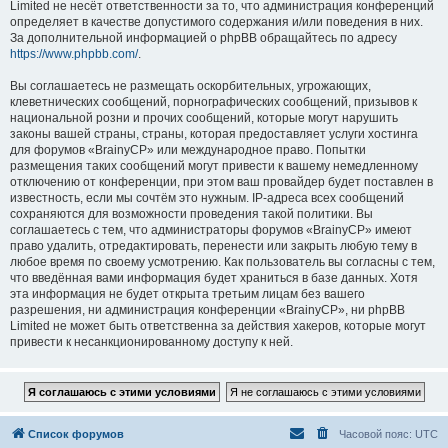
Limited не несёт ответственности за то, что администрация конференций
определяет в качестве допустимого содержания и/или поведения в них.
За дополнительной информацией о phpBB обращайтесь по адресу
https://www.phpbb.com/
.
Вы соглашаетесь не размещать оскорбительных, угрожающих,
клеветнических сообщений, порнографических сообщений, призывов к
национальной розни и прочих сообщений, которые могут нарушить
законы вашей страны, страны, которая предоставляет услуги хостинга
для форумов «BrainyCP» или международное право. Попытки
размещения таких сообщений могут привести к вашему немедленному
отключению от конференции, при этом ваш провайдер будет поставлен в
известность, если мы сочтём это нужным. IP-адреса всех сообщений
сохраняются для возможности проведения такой политики. Вы
соглашаетесь с тем, что администраторы форумов «BrainyCP» имеют
право удалить, отредактировать, перенести или закрыть любую тему в
любое время по своему усмотрению. Как пользователь вы согласны с тем,
что введённая вами информация будет храниться в базе данных. Хотя
эта информация не будет открыта третьим лицам без вашего
разрешения, ни администрация конференции «BrainyCP», ни phpBB
Limited не может быть ответственна за действия хакеров, которые могут
привести к несанкционированному доступу к ней.
Список форумов
Часовой пояс:
UTC