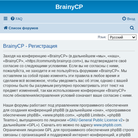
BrainyCP
FAQ
Вход
П
Список форумов
о
Язык:
и
BrainyCP - Регистрация
с
Заходя на конференцию «BrainyCP» (в дальнейшем «мы», «наш»,
к
«BrainyCP», «https://community.brainycp.com»), вы подтверждаете своё
согласие со следующими условиями. Если вы не согласны с ними,
пожалуйста, не заходите и не пользуйтесь форумами «BrainyCP». Мы
оставляем за собой право изменять эти правила в любое время и
сделаем всё возможное, чтобы уведомить вас об этом, однако с вашей
стороны было бы разумным регулярно просматривать этот текст на
предмет изменений, так как использование конференции «BrainyCP»
после обновления/исправления условий означает ваше согласие с ними.
Наши форумы работают под управлением программного обеспечения
для создания конференций phpBB (в дальнейшем «они», «программное
обеспечение phpBB», «www.phpbb.com», «phpBB Limited», «phpBB
Teams»), выпущенного по лицензии «
GNU General Public License v2
» (в
дальнейшем «GPL»). Скачать его можно по адресу
www.phpbb.com
.
Ограничения лицензии GPL для программного обеспечения phpBB строго
связаны с организацией и поддержкой интернет-конференций, и phpBB