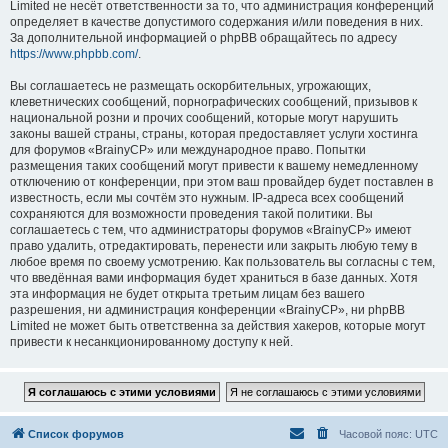
Limited не несёт ответственности за то, что администрация конференций
определяет в качестве допустимого содержания и/или поведения в них.
За дополнительной информацией о phpBB обращайтесь по адресу
https://www.phpbb.com/
.
Вы соглашаетесь не размещать оскорбительных, угрожающих,
клеветнических сообщений, порнографических сообщений, призывов к
национальной розни и прочих сообщений, которые могут нарушить
законы вашей страны, страны, которая предоставляет услуги хостинга
для форумов «BrainyCP» или международное право. Попытки
размещения таких сообщений могут привести к вашему немедленному
отключению от конференции, при этом ваш провайдер будет поставлен в
известность, если мы сочтём это нужным. IP-адреса всех сообщений
сохраняются для возможности проведения такой политики. Вы
соглашаетесь с тем, что администраторы форумов «BrainyCP» имеют
право удалить, отредактировать, перенести или закрыть любую тему в
любое время по своему усмотрению. Как пользователь вы согласны с тем,
что введённая вами информация будет храниться в базе данных. Хотя
эта информация не будет открыта третьим лицам без вашего
разрешения, ни администрация конференции «BrainyCP», ни phpBB
Limited не может быть ответственна за действия хакеров, которые могут
привести к несанкционированному доступу к ней.
Список форумов
Часовой пояс:
UTC