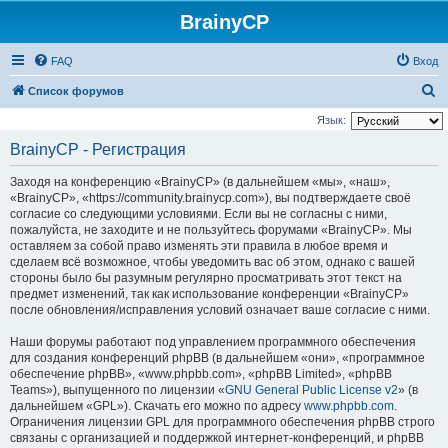
BrainyCP
FAQ
Вход
П
Список форумов
о
Язык:
и
BrainyCP - Регистрация
с
Заходя на конференцию «BrainyCP» (в дальнейшем «мы», «наш»,
к
«BrainyCP», «https://community.brainycp.com»), вы подтверждаете своё
согласие со следующими условиями. Если вы не согласны с ними,
пожалуйста, не заходите и не пользуйтесь форумами «BrainyCP». Мы
оставляем за собой право изменять эти правила в любое время и
сделаем всё возможное, чтобы уведомить вас об этом, однако с вашей
стороны было бы разумным регулярно просматривать этот текст на
предмет изменений, так как использование конференции «BrainyCP»
после обновления/исправления условий означает ваше согласие с ними.
Наши форумы работают под управлением программного обеспечения
для создания конференций phpBB (в дальнейшем «они», «программное
обеспечение phpBB», «www.phpbb.com», «phpBB Limited», «phpBB
Teams»), выпущенного по лицензии «
GNU General Public License v2
» (в
дальнейшем «GPL»). Скачать его можно по адресу
www.phpbb.com
.
Ограничения лицензии GPL для программного обеспечения phpBB строго
связаны с организацией и поддержкой интернет-конференций, и phpBB