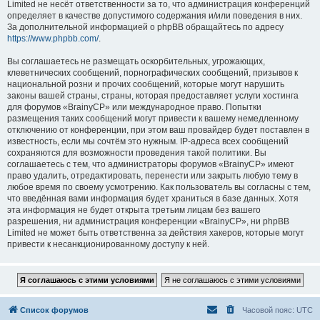
Limited не несёт ответственности за то, что администрация конференций
определяет в качестве допустимого содержания и/или поведения в них.
За дополнительной информацией о phpBB обращайтесь по адресу
https://www.phpbb.com/
.
Вы соглашаетесь не размещать оскорбительных, угрожающих,
клеветнических сообщений, порнографических сообщений, призывов к
национальной розни и прочих сообщений, которые могут нарушить
законы вашей страны, страны, которая предоставляет услуги хостинга
для форумов «BrainyCP» или международное право. Попытки
размещения таких сообщений могут привести к вашему немедленному
отключению от конференции, при этом ваш провайдер будет поставлен в
известность, если мы сочтём это нужным. IP-адреса всех сообщений
сохраняются для возможности проведения такой политики. Вы
соглашаетесь с тем, что администраторы форумов «BrainyCP» имеют
право удалить, отредактировать, перенести или закрыть любую тему в
любое время по своему усмотрению. Как пользователь вы согласны с тем,
что введённая вами информация будет храниться в базе данных. Хотя
эта информация не будет открыта третьим лицам без вашего
разрешения, ни администрация конференции «BrainyCP», ни phpBB
Limited не может быть ответственна за действия хакеров, которые могут
привести к несанкционированному доступу к ней.
Список форумов
Часовой пояс:
UTC