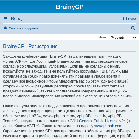
BrainyCP
FAQ
Вход
П
Список форумов
о
Язык:
и
BrainyCP - Регистрация
с
Заходя на конференцию «BrainyCP» (в дальнейшем «мы», «наш»,
к
«BrainyCP», «https://community.brainycp.com»), вы подтверждаете своё
согласие со следующими условиями. Если вы не согласны с ними,
пожалуйста, не заходите и не пользуйтесь форумами «BrainyCP». Мы
оставляем за собой право изменять эти правила в любое время и
сделаем всё возможное, чтобы уведомить вас об этом, однако с вашей
стороны было бы разумным регулярно просматривать этот текст на
предмет изменений, так как использование конференции «BrainyCP»
после обновления/исправления условий означает ваше согласие с ними.
Наши форумы работают под управлением программного обеспечения
для создания конференций phpBB (в дальнейшем «они», «программное
обеспечение phpBB», «www.phpbb.com», «phpBB Limited», «phpBB
Teams»), выпущенного по лицензии «
GNU General Public License v2
» (в
дальнейшем «GPL»). Скачать его можно по адресу
www.phpbb.com
.
Ограничения лицензии GPL для программного обеспечения phpBB строго
связаны с организацией и поддержкой интернет-конференций, и phpBB