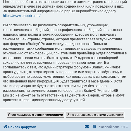
Limited не несёт ответственности за то, что администрация конференций
определяет в качестве допустимого содержания и/или поведения в них.
За дополнительной информацией о phpBB обращайтесь по адресу
https://www.phpbb.com/
.
Вы соглашаетесь не размещать оскорбительных, угрожающих,
клеветнических сообщений, порнографических сообщений, призывов к
национальной розни и прочих сообщений, которые могут нарушить
законы вашей страны, страны, которая предоставляет услуги хостинга
для форумов «BrainyCP» или международное право. Попытки
размещения таких сообщений могут привести к вашему немедленному
отключению от конференции, при этом ваш провайдер будет поставлен в
известность, если мы сочтём это нужным. IP-адреса всех сообщений
сохраняются для возможности проведения такой политики. Вы
соглашаетесь с тем, что администраторы форумов «BrainyCP» имеют
право удалить, отредактировать, перенести или закрыть любую тему в
любое время по своему усмотрению. Как пользователь вы согласны с тем,
что введённая вами информация будет храниться в базе данных. Хотя
эта информация не будет открыта третьим лицам без вашего
разрешения, ни администрация конференции «BrainyCP», ни phpBB
Limited не может быть ответственна за действия хакеров, которые могут
привести к несанкционированному доступу к ней.
Список форумов
Часовой пояс:
UTC