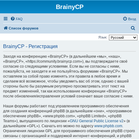
BrainyCP
FAQ
Вход
П
Список форумов
о
Язык:
и
BrainyCP - Регистрация
с
Заходя на конференцию «BrainyCP» (в дальнейшем «мы», «наш»,
к
«BrainyCP», «https://community.brainycp.com»), вы подтверждаете своё
согласие со следующими условиями. Если вы не согласны с ними,
пожалуйста, не заходите и не пользуйтесь форумами «BrainyCP». Мы
оставляем за собой право изменять эти правила в любое время и
сделаем всё возможное, чтобы уведомить вас об этом, однако с вашей
стороны было бы разумным регулярно просматривать этот текст на
предмет изменений, так как использование конференции «BrainyCP»
после обновления/исправления условий означает ваше согласие с ними.
Наши форумы работают под управлением программного обеспечения
для создания конференций phpBB (в дальнейшем «они», «программное
обеспечение phpBB», «www.phpbb.com», «phpBB Limited», «phpBB
Teams»), выпущенного по лицензии «
GNU General Public License v2
» (в
дальнейшем «GPL»). Скачать его можно по адресу
www.phpbb.com
.
Ограничения лицензии GPL для программного обеспечения phpBB строго
связаны с организацией и поддержкой интернет-конференций, и phpBB