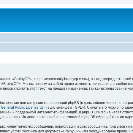
аш», «BrainyCP», «https://community.brainycp.com»), вы подтверждаете своё
 «BrainyCP». Мы оставляем за собой право изменять эти правила в любое вр
о просматривать этот текст на предмет изменений, так как использование 
еспечения для создания конференций phpBB (в дальнейшем «они», «програ
General Public License v2
» (в дальнейшем «GPL»). Скачать его можно по адр
зацией и поддержкой интернет-конференций, и phpBB Limited не несёт ответ
ведения в них. За дополнительной информацией о phpBB обращайтесь по адр
их, клеветнических сообщений, порнографических сообщений, призывов к на
вляет услуги хостинга для форумов «BrainyCP» или международное право. П