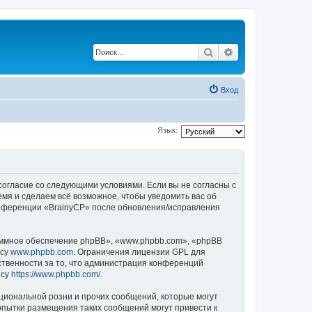
Поиск
Расширенный по
Вход
Язык:
 согласие со следующими условиями. Если вы не согласны с
емя и сделаем всё возможное, чтобы уведомить вас об
конференции «BrainyCP» после обновления/исправления
ммное обеспечение phpBB», «www.phpbb.com», «phpBB
есу
www.phpbb.com
. Ограничения лицензии GPL для
ственности за то, что администрация конференций
есу
https://www.phpbb.com/
.
циональной розни и прочих сообщений, которые могут
опытки размещения таких сообщений могут привести к