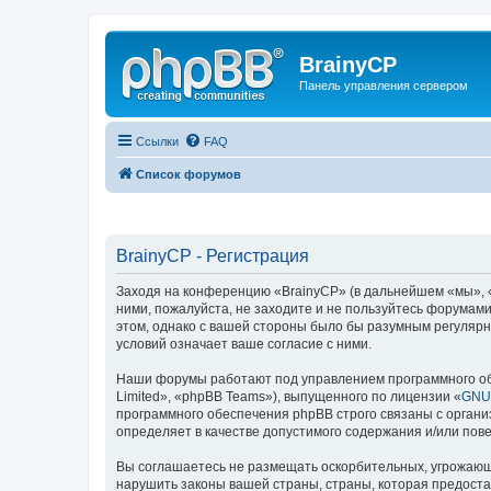
BrainyCP
Панель управления сервером
Ссылки
FAQ
Список форумов
BrainyCP - Регистрация
Заходя на конференцию «BrainyCP» (в дальнейшем «мы», «н
ними, пожалуйста, не заходите и не пользуйтесь форумами
этом, однако с вашей стороны было бы разумным регулярн
условий означает ваше согласие с ними.
Наши форумы работают под управлением программного об
Limited», «phpBB Teams»), выпущенного по лицензии «
GNU 
программного обеспечения phpBB строго связаны с органи
определяет в качестве допустимого содержания и/или по
Вы соглашаетесь не размещать оскорбительных, угрожающ
нарушить законы вашей страны, страны, которая предоста