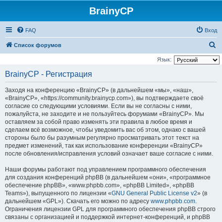
BrainyCP
FAQ
Вход
П
Список форумов
о
Язык:
и
BrainyCP - Регистрация
с
Заходя на конференцию «BrainyCP» (в дальнейшем «мы», «наш»,
к
«BrainyCP», «https://community.brainycp.com»), вы подтверждаете своё
согласие со следующими условиями. Если вы не согласны с ними,
пожалуйста, не заходите и не пользуйтесь форумами «BrainyCP». Мы
оставляем за собой право изменять эти правила в любое время и
сделаем всё возможное, чтобы уведомить вас об этом, однако с вашей
стороны было бы разумным регулярно просматривать этот текст на
предмет изменений, так как использование конференции «BrainyCP»
после обновления/исправления условий означает ваше согласие с ними.
Наши форумы работают под управлением программного обеспечения
для создания конференций phpBB (в дальнейшем «они», «программное
обеспечение phpBB», «www.phpbb.com», «phpBB Limited», «phpBB
Teams»), выпущенного по лицензии «
GNU General Public License v2
» (в
дальнейшем «GPL»). Скачать его можно по адресу
www.phpbb.com
.
Ограничения лицензии GPL для программного обеспечения phpBB строго
связаны с организацией и поддержкой интернет-конференций, и phpBB