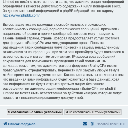
Limited не несёт ответственности за то, что администрация конференций
определяет в качестве допустимого содержания и/или поведения в них.
За дополнительной информацией о phpBB обращайтесь по адресу
https://www.phpbb.com/
.
Вы соглашаетесь не размещать оскорбительных, угрожающих,
клеветнических сообщений, порнографических сообщений, призывов к
национальной розни и прочих сообщений, которые могут нарушить
законы вашей страны, страны, которая предоставляет услуги хостинга
для форумов «BrainyCP» или международное право. Попытки
размещения таких сообщений могут привести к вашему немедленному
отключению от конференции, при этом ваш провайдер будет поставлен в
известность, если мы сочтём это нужным. IP-адреса всех сообщений
сохраняются для возможности проведения такой политики. Вы
соглашаетесь с тем, что администраторы форумов «BrainyCP» имеют
право удалить, отредактировать, перенести или закрыть любую тему в
любое время по своему усмотрению. Как пользователь вы согласны с тем,
что введённая вами информация будет храниться в базе данных. Хотя
эта информация не будет открыта третьим лицам без вашего
разрешения, ни администрация конференции «BrainyCP», ни phpBB
Limited не может быть ответственна за действия хакеров, которые могут
привести к несанкционированному доступу к ней.
Список форумов
Часовой пояс:
UTC