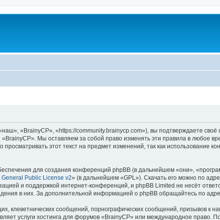
аш», «BrainyCP», «https://community.brainycp.com»), вы подтверждаете своё
 «BrainyCP». Мы оставляем за собой право изменять эти правила в любое вр
о просматривать этот текст на предмет изменений, так как использование 
еспечения для создания конференций phpBB (в дальнейшем «они», «програ
General Public License v2
» (в дальнейшем «GPL»). Скачать его можно по адр
зацией и поддержкой интернет-конференций, и phpBB Limited не несёт ответ
ведения в них. За дополнительной информацией о phpBB обращайтесь по адр
их, клеветнических сообщений, порнографических сообщений, призывов к на
вляет услуги хостинга для форумов «BrainyCP» или международное право. П