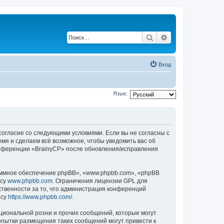
Поиск
Расширенный по
Вход
Язык:
 согласие со следующими условиями. Если вы не согласны с
емя и сделаем всё возможное, чтобы уведомить вас об
конференции «BrainyCP» после обновления/исправления
ммное обеспечение phpBB», «www.phpbb.com», «phpBB
есу
www.phpbb.com
. Ограничения лицензии GPL для
ственности за то, что администрация конференций
есу
https://www.phpbb.com/
.
циональной розни и прочих сообщений, которые могут
опытки размещения таких сообщений могут привести к