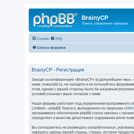
BrainyCP
Панель управления сервером
Ссылки
FAQ
Список форумов
BrainyCP - Регистрация
Заходя на конференцию «BrainyCP» (в дальнейшем «мы», «н
ними, пожалуйста, не заходите и не пользуйтесь форумами
этом, однако с вашей стороны было бы разумным регулярн
условий означает ваше согласие с ними.
Наши форумы работают под управлением программного об
Limited», «phpBB Teams»), выпущенного по лицензии «
GNU 
программного обеспечения phpBB строго связаны с органи
определяет в качестве допустимого содержания и/или по
Вы соглашаетесь не размещать оскорбительных, угрожающ
нарушить законы вашей страны, страны, которая предоста