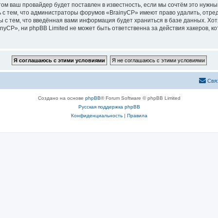
м ваш провайдер будет поставлен в известность, если мы сочтём это нужны
 с тем, что администраторы форумов «BrainyCP» имеют право удалить, отред
ы с тем, что введённая вами информация будет храниться в базе данных. Хо
CP», ни phpBB Limited не может быть ответственна за действия хакеров, ко
Свя
Создано на основе
phpBB
® Forum Software © phpBB Limited
Русская поддержка phpBB
Конфиденциальность
|
Правила