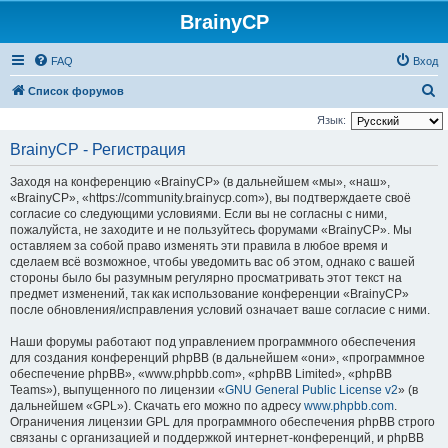
BrainyCP
FAQ
Вход
П
Список форумов
о
Язык:
и
BrainyCP - Регистрация
с
Заходя на конференцию «BrainyCP» (в дальнейшем «мы», «наш»,
к
«BrainyCP», «https://community.brainycp.com»), вы подтверждаете своё
согласие со следующими условиями. Если вы не согласны с ними,
пожалуйста, не заходите и не пользуйтесь форумами «BrainyCP». Мы
оставляем за собой право изменять эти правила в любое время и
сделаем всё возможное, чтобы уведомить вас об этом, однако с вашей
стороны было бы разумным регулярно просматривать этот текст на
предмет изменений, так как использование конференции «BrainyCP»
после обновления/исправления условий означает ваше согласие с ними.
Наши форумы работают под управлением программного обеспечения
для создания конференций phpBB (в дальнейшем «они», «программное
обеспечение phpBB», «www.phpbb.com», «phpBB Limited», «phpBB
Teams»), выпущенного по лицензии «
GNU General Public License v2
» (в
дальнейшем «GPL»). Скачать его можно по адресу
www.phpbb.com
.
Ограничения лицензии GPL для программного обеспечения phpBB строго
связаны с организацией и поддержкой интернет-конференций, и phpBB