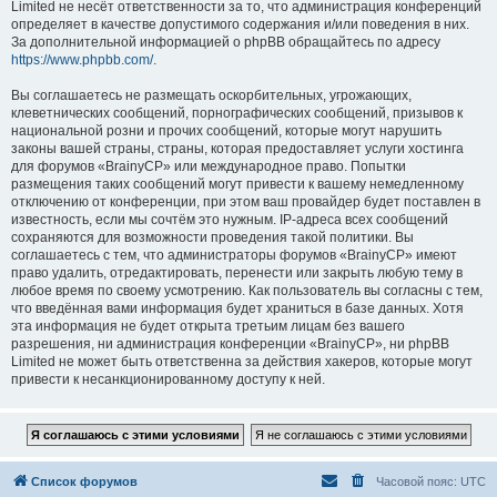
Limited не несёт ответственности за то, что администрация конференций
определяет в качестве допустимого содержания и/или поведения в них.
За дополнительной информацией о phpBB обращайтесь по адресу
https://www.phpbb.com/
.
Вы соглашаетесь не размещать оскорбительных, угрожающих,
клеветнических сообщений, порнографических сообщений, призывов к
национальной розни и прочих сообщений, которые могут нарушить
законы вашей страны, страны, которая предоставляет услуги хостинга
для форумов «BrainyCP» или международное право. Попытки
размещения таких сообщений могут привести к вашему немедленному
отключению от конференции, при этом ваш провайдер будет поставлен в
известность, если мы сочтём это нужным. IP-адреса всех сообщений
сохраняются для возможности проведения такой политики. Вы
соглашаетесь с тем, что администраторы форумов «BrainyCP» имеют
право удалить, отредактировать, перенести или закрыть любую тему в
любое время по своему усмотрению. Как пользователь вы согласны с тем,
что введённая вами информация будет храниться в базе данных. Хотя
эта информация не будет открыта третьим лицам без вашего
разрешения, ни администрация конференции «BrainyCP», ни phpBB
Limited не может быть ответственна за действия хакеров, которые могут
привести к несанкционированному доступу к ней.
Список форумов
Часовой пояс:
UTC