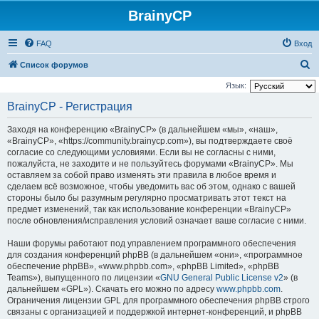
BrainyCP
FAQ
Вход
П
Список форумов
о
Язык:
и
BrainyCP - Регистрация
с
Заходя на конференцию «BrainyCP» (в дальнейшем «мы», «наш»,
к
«BrainyCP», «https://community.brainycp.com»), вы подтверждаете своё
согласие со следующими условиями. Если вы не согласны с ними,
пожалуйста, не заходите и не пользуйтесь форумами «BrainyCP». Мы
оставляем за собой право изменять эти правила в любое время и
сделаем всё возможное, чтобы уведомить вас об этом, однако с вашей
стороны было бы разумным регулярно просматривать этот текст на
предмет изменений, так как использование конференции «BrainyCP»
после обновления/исправления условий означает ваше согласие с ними.
Наши форумы работают под управлением программного обеспечения
для создания конференций phpBB (в дальнейшем «они», «программное
обеспечение phpBB», «www.phpbb.com», «phpBB Limited», «phpBB
Teams»), выпущенного по лицензии «
GNU General Public License v2
» (в
дальнейшем «GPL»). Скачать его можно по адресу
www.phpbb.com
.
Ограничения лицензии GPL для программного обеспечения phpBB строго
связаны с организацией и поддержкой интернет-конференций, и phpBB