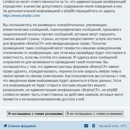
Limited не несёт ответственности за то, что администрация конференций
определяет в качестве допустимого содержания и/или поведения в них.
За дополнительной информацией о phpBB обращайтесь по адресу
https://www.phpbb.com/
.
Вы соглашаетесь не размещать оскорбительных, угрожающих,
клеветнических сообщений, порнографических сообщений, призывов к
национальной розни и прочих сообщений, которые могут нарушить
законы вашей страны, страны, которая предоставляет услуги хостинга
для форумов «BrainyCP» или международное право. Попытки
размещения таких сообщений могут привести к вашему немедленному
отключению от конференции, при этом ваш провайдер будет поставлен в
известность, если мы сочтём это нужным. IP-адреса всех сообщений
сохраняются для возможности проведения такой политики. Вы
соглашаетесь с тем, что администраторы форумов «BrainyCP» имеют
право удалить, отредактировать, перенести или закрыть любую тему в
любое время по своему усмотрению. Как пользователь вы согласны с тем,
что введённая вами информация будет храниться в базе данных. Хотя
эта информация не будет открыта третьим лицам без вашего
разрешения, ни администрация конференции «BrainyCP», ни phpBB
Limited не может быть ответственна за действия хакеров, которые могут
привести к несанкционированному доступу к ней.
Список форумов
Часовой пояс:
UTC