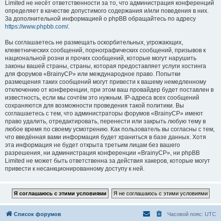
Limited не несёт ответственности за то, что администрация конференций
определяет в качестве допустимого содержания и/или поведения в них.
За дополнительной информацией о phpBB обращайтесь по адресу
https://www.phpbb.com/
.
Вы соглашаетесь не размещать оскорбительных, угрожающих,
клеветнических сообщений, порнографических сообщений, призывов к
национальной розни и прочих сообщений, которые могут нарушить
законы вашей страны, страны, которая предоставляет услуги хостинга
для форумов «BrainyCP» или международное право. Попытки
размещения таких сообщений могут привести к вашему немедленному
отключению от конференции, при этом ваш провайдер будет поставлен в
известность, если мы сочтём это нужным. IP-адреса всех сообщений
сохраняются для возможности проведения такой политики. Вы
соглашаетесь с тем, что администраторы форумов «BrainyCP» имеют
право удалить, отредактировать, перенести или закрыть любую тему в
любое время по своему усмотрению. Как пользователь вы согласны с тем,
что введённая вами информация будет храниться в базе данных. Хотя
эта информация не будет открыта третьим лицам без вашего
разрешения, ни администрация конференции «BrainyCP», ни phpBB
Limited не может быть ответственна за действия хакеров, которые могут
привести к несанкционированному доступу к ней.
Список форумов
Часовой пояс:
UTC