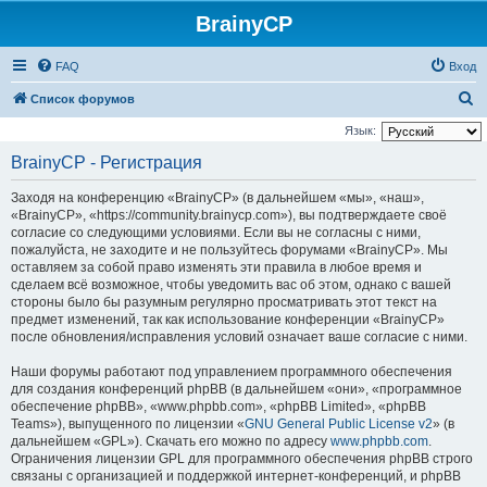
BrainyCP
FAQ
Вход
П
Список форумов
о
Язык:
и
BrainyCP - Регистрация
с
Заходя на конференцию «BrainyCP» (в дальнейшем «мы», «наш»,
к
«BrainyCP», «https://community.brainycp.com»), вы подтверждаете своё
согласие со следующими условиями. Если вы не согласны с ними,
пожалуйста, не заходите и не пользуйтесь форумами «BrainyCP». Мы
оставляем за собой право изменять эти правила в любое время и
сделаем всё возможное, чтобы уведомить вас об этом, однако с вашей
стороны было бы разумным регулярно просматривать этот текст на
предмет изменений, так как использование конференции «BrainyCP»
после обновления/исправления условий означает ваше согласие с ними.
Наши форумы работают под управлением программного обеспечения
для создания конференций phpBB (в дальнейшем «они», «программное
обеспечение phpBB», «www.phpbb.com», «phpBB Limited», «phpBB
Teams»), выпущенного по лицензии «
GNU General Public License v2
» (в
дальнейшем «GPL»). Скачать его можно по адресу
www.phpbb.com
.
Ограничения лицензии GPL для программного обеспечения phpBB строго
связаны с организацией и поддержкой интернет-конференций, и phpBB