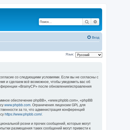
Поиск
Расширенный по
Вход
Язык:
 согласие со следующими условиями. Если вы не согласны с
емя и сделаем всё возможное, чтобы уведомить вас об
конференции «BrainyCP» после обновления/исправления
ммное обеспечение phpBB», «www.phpbb.com», «phpBB
есу
www.phpbb.com
. Ограничения лицензии GPL для
ственности за то, что администрация конференций
есу
https://www.phpbb.com/
.
циональной розни и прочих сообщений, которые могут
опытки размещения таких сообщений могут привести к