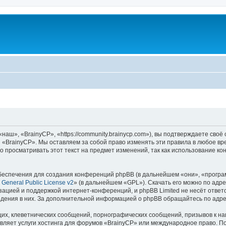
аш», «BrainyCP», «https://community.brainycp.com»), вы подтверждаете своё
 «BrainyCP». Мы оставляем за собой право изменять эти правила в любое вр
о просматривать этот текст на предмет изменений, так как использование 
еспечения для создания конференций phpBB (в дальнейшем «они», «програ
General Public License v2
» (в дальнейшем «GPL»). Скачать его можно по адр
зацией и поддержкой интернет-конференций, и phpBB Limited не несёт ответ
ведения в них. За дополнительной информацией о phpBB обращайтесь по адр
их, клеветнических сообщений, порнографических сообщений, призывов к на
вляет услуги хостинга для форумов «BrainyCP» или международное право. П