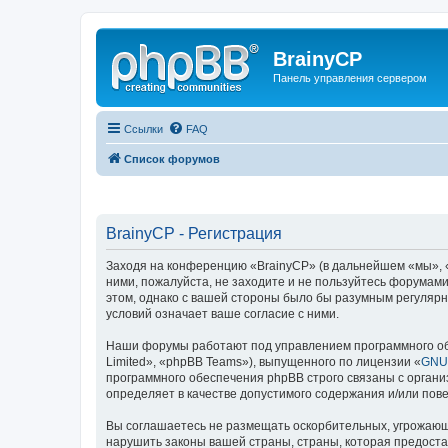
BrainyCP
Панель управления сервером
Ссылки
FAQ
Список форумов
BrainyCP - Регистрация
Заходя на конференцию «BrainyCP» (в дальнейшем «мы», «н
ними, пожалуйста, не заходите и не пользуйтесь форумами
этом, однако с вашей стороны было бы разумным регулярн
условий означает ваше согласие с ними.
Наши форумы работают под управлением программного об
Limited», «phpBB Teams»), выпущенного по лицензии «
GNU 
программного обеспечения phpBB строго связаны с органи
определяет в качестве допустимого содержания и/или по
Вы соглашаетесь не размещать оскорбительных, угрожающ
нарушить законы вашей страны, страны, которая предоста