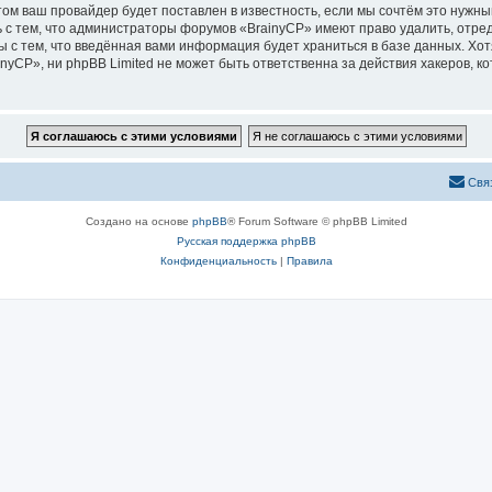
м ваш провайдер будет поставлен в известность, если мы сочтём это нужны
 с тем, что администраторы форумов «BrainyCP» имеют право удалить, отред
ы с тем, что введённая вами информация будет храниться в базе данных. Хо
CP», ни phpBB Limited не может быть ответственна за действия хакеров, ко
Свя
Создано на основе
phpBB
® Forum Software © phpBB Limited
Русская поддержка phpBB
Конфиденциальность
|
Правила