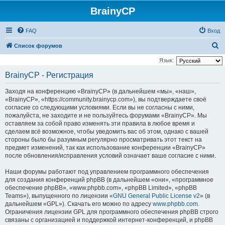
BrainyCP
FAQ
Вход
П
Список форумов
о
Язык:
и
BrainyCP - Регистрация
с
Заходя на конференцию «BrainyCP» (в дальнейшем «мы», «наш»,
к
«BrainyCP», «https://community.brainycp.com»), вы подтверждаете своё
согласие со следующими условиями. Если вы не согласны с ними,
пожалуйста, не заходите и не пользуйтесь форумами «BrainyCP». Мы
оставляем за собой право изменять эти правила в любое время и
сделаем всё возможное, чтобы уведомить вас об этом, однако с вашей
стороны было бы разумным регулярно просматривать этот текст на
предмет изменений, так как использование конференции «BrainyCP»
после обновления/исправления условий означает ваше согласие с ними.
Наши форумы работают под управлением программного обеспечения
для создания конференций phpBB (в дальнейшем «они», «программное
обеспечение phpBB», «www.phpbb.com», «phpBB Limited», «phpBB
Teams»), выпущенного по лицензии «
GNU General Public License v2
» (в
дальнейшем «GPL»). Скачать его можно по адресу
www.phpbb.com
.
Ограничения лицензии GPL для программного обеспечения phpBB строго
связаны с организацией и поддержкой интернет-конференций, и phpBB