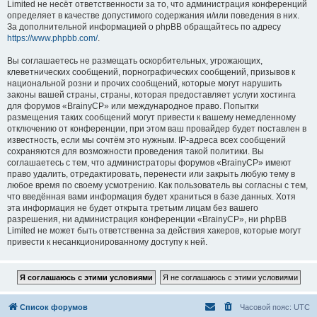
Limited не несёт ответственности за то, что администрация конференций
определяет в качестве допустимого содержания и/или поведения в них.
За дополнительной информацией о phpBB обращайтесь по адресу
https://www.phpbb.com/
.
Вы соглашаетесь не размещать оскорбительных, угрожающих,
клеветнических сообщений, порнографических сообщений, призывов к
национальной розни и прочих сообщений, которые могут нарушить
законы вашей страны, страны, которая предоставляет услуги хостинга
для форумов «BrainyCP» или международное право. Попытки
размещения таких сообщений могут привести к вашему немедленному
отключению от конференции, при этом ваш провайдер будет поставлен в
известность, если мы сочтём это нужным. IP-адреса всех сообщений
сохраняются для возможности проведения такой политики. Вы
соглашаетесь с тем, что администраторы форумов «BrainyCP» имеют
право удалить, отредактировать, перенести или закрыть любую тему в
любое время по своему усмотрению. Как пользователь вы согласны с тем,
что введённая вами информация будет храниться в базе данных. Хотя
эта информация не будет открыта третьим лицам без вашего
разрешения, ни администрация конференции «BrainyCP», ни phpBB
Limited не может быть ответственна за действия хакеров, которые могут
привести к несанкционированному доступу к ней.
Список форумов
Часовой пояс:
UTC