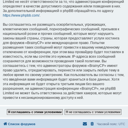
Limited не несёт ответственности за то, что администрация конференций
определяет в качестве допустимого содержания и/или поведения в них.
За дополнительной информацией о phpBB обращайтесь по адресу
https://www.phpbb.com/
.
Вы соглашаетесь не размещать оскорбительных, угрожающих,
клеветнических сообщений, порнографических сообщений, призывов к
национальной розни и прочих сообщений, которые могут нарушить
законы вашей страны, страны, которая предоставляет услуги хостинга
для форумов «BrainyCP» или международное право. Попытки
размещения таких сообщений могут привести к вашему немедленному
отключению от конференции, при этом ваш провайдер будет поставлен в
известность, если мы сочтём это нужным. IP-адреса всех сообщений
сохраняются для возможности проведения такой политики. Вы
соглашаетесь с тем, что администраторы форумов «BrainyCP» имеют
право удалить, отредактировать, перенести или закрыть любую тему в
любое время по своему усмотрению. Как пользователь вы согласны с тем,
что введённая вами информация будет храниться в базе данных. Хотя
эта информация не будет открыта третьим лицам без вашего
разрешения, ни администрация конференции «BrainyCP», ни phpBB
Limited не может быть ответственна за действия хакеров, которые могут
привести к несанкционированному доступу к ней.
Список форумов
Часовой пояс:
UTC