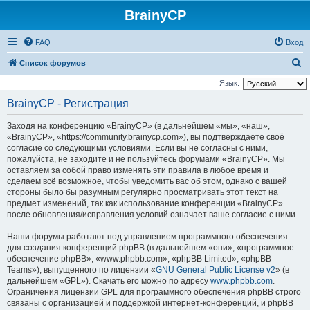
BrainyCP
FAQ
Вход
П
Список форумов
о
Язык:
и
BrainyCP - Регистрация
с
Заходя на конференцию «BrainyCP» (в дальнейшем «мы», «наш»,
к
«BrainyCP», «https://community.brainycp.com»), вы подтверждаете своё
согласие со следующими условиями. Если вы не согласны с ними,
пожалуйста, не заходите и не пользуйтесь форумами «BrainyCP». Мы
оставляем за собой право изменять эти правила в любое время и
сделаем всё возможное, чтобы уведомить вас об этом, однако с вашей
стороны было бы разумным регулярно просматривать этот текст на
предмет изменений, так как использование конференции «BrainyCP»
после обновления/исправления условий означает ваше согласие с ними.
Наши форумы работают под управлением программного обеспечения
для создания конференций phpBB (в дальнейшем «они», «программное
обеспечение phpBB», «www.phpbb.com», «phpBB Limited», «phpBB
Teams»), выпущенного по лицензии «
GNU General Public License v2
» (в
дальнейшем «GPL»). Скачать его можно по адресу
www.phpbb.com
.
Ограничения лицензии GPL для программного обеспечения phpBB строго
связаны с организацией и поддержкой интернет-конференций, и phpBB