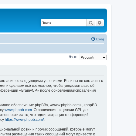
Поиск
Расширенный по
Вход
Язык:
 согласие со следующими условиями. Если вы не согласны с
емя и сделаем всё возможное, чтобы уведомить вас об
конференции «BrainyCP» после обновления/исправления
ммное обеспечение phpBB», «www.phpbb.com», «phpBB
есу
www.phpbb.com
. Ограничения лицензии GPL для
ственности за то, что администрация конференций
есу
https://www.phpbb.com/
.
циональной розни и прочих сообщений, которые могут
опытки размещения таких сообщений могут привести к