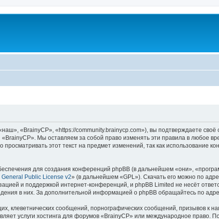
аш», «BrainyCP», «https://community.brainycp.com»), вы подтверждаете своё
 «BrainyCP». Мы оставляем за собой право изменять эти правила в любое вр
о просматривать этот текст на предмет изменений, так как использование 
еспечения для создания конференций phpBB (в дальнейшем «они», «програ
General Public License v2
» (в дальнейшем «GPL»). Скачать его можно по адр
зацией и поддержкой интернет-конференций, и phpBB Limited не несёт ответ
ведения в них. За дополнительной информацией о phpBB обращайтесь по адр
их, клеветнических сообщений, порнографических сообщений, призывов к на
вляет услуги хостинга для форумов «BrainyCP» или международное право. П