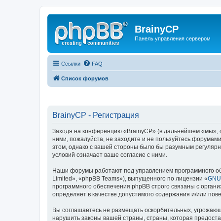
BrainyCP
Панель управления сервером
Ссылки
FAQ
Список форумов
BrainyCP - Регистрация
Заходя на конференцию «BrainyCP» (в дальнейшем «мы», «н
ними, пожалуйста, не заходите и не пользуйтесь форумами
этом, однако с вашей стороны было бы разумным регулярн
условий означает ваше согласие с ними.
Наши форумы работают под управлением программного об
Limited», «phpBB Teams»), выпущенного по лицензии «
GNU 
программного обеспечения phpBB строго связаны с органи
определяет в качестве допустимого содержания и/или по
Вы соглашаетесь не размещать оскорбительных, угрожающ
нарушить законы вашей страны, страны, которая предоста