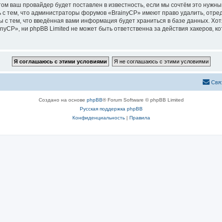
м ваш провайдер будет поставлен в известность, если мы сочтём это нужны
 с тем, что администраторы форумов «BrainyCP» имеют право удалить, отред
ы с тем, что введённая вами информация будет храниться в базе данных. Хо
CP», ни phpBB Limited не может быть ответственна за действия хакеров, ко
Свя
Создано на основе
phpBB
® Forum Software © phpBB Limited
Русская поддержка phpBB
Конфиденциальность
|
Правила