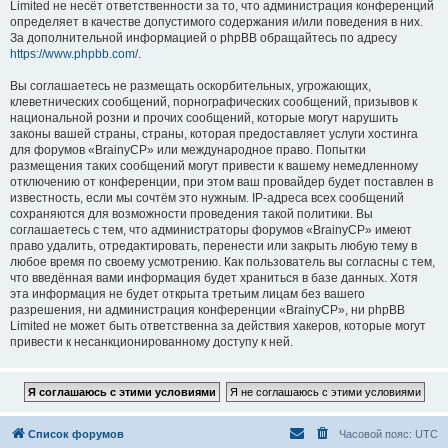
Limited не несёт ответственности за то, что администрация конференций
определяет в качестве допустимого содержания и/или поведения в них.
За дополнительной информацией о phpBB обращайтесь по адресу
https://www.phpbb.com/
.
Вы соглашаетесь не размещать оскорбительных, угрожающих,
клеветнических сообщений, порнографических сообщений, призывов к
национальной розни и прочих сообщений, которые могут нарушить
законы вашей страны, страны, которая предоставляет услуги хостинга
для форумов «BrainyCP» или международное право. Попытки
размещения таких сообщений могут привести к вашему немедленному
отключению от конференции, при этом ваш провайдер будет поставлен в
известность, если мы сочтём это нужным. IP-адреса всех сообщений
сохраняются для возможности проведения такой политики. Вы
соглашаетесь с тем, что администраторы форумов «BrainyCP» имеют
право удалить, отредактировать, перенести или закрыть любую тему в
любое время по своему усмотрению. Как пользователь вы согласны с тем,
что введённая вами информация будет храниться в базе данных. Хотя
эта информация не будет открыта третьим лицам без вашего
разрешения, ни администрация конференции «BrainyCP», ни phpBB
Limited не может быть ответственна за действия хакеров, которые могут
привести к несанкционированному доступу к ней.
Список форумов
Часовой пояс:
UTC