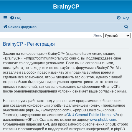
BrainyCP
FAQ
Вход
П
Список форумов
о
Язык:
и
BrainyCP - Регистрация
с
Заходя на конференцию «BrainyCP» (в дальнейшем «мы», «наш»,
к
«BrainyCP», «https://community.brainycp.com»), вы подтверждаете своё
согласие со следующими условиями. Если вы не согласны с ними,
пожалуйста, не заходите и не пользуйтесь форумами «BrainyCP». Мы
оставляем за собой право изменять эти правила в любое время и
сделаем всё возможное, чтобы уведомить вас об этом, однако с вашей
стороны было бы разумным регулярно просматривать этот текст на
предмет изменений, так как использование конференции «BrainyCP»
после обновления/исправления условий означает ваше согласие с ними.
Наши форумы работают под управлением программного обеспечения
для создания конференций phpBB (в дальнейшем «они», «программное
обеспечение phpBB», «www.phpbb.com», «phpBB Limited», «phpBB
Teams»), выпущенного по лицензии «
GNU General Public License v2
» (в
дальнейшем «GPL»). Скачать его можно по адресу
www.phpbb.com
.
Ограничения лицензии GPL для программного обеспечения phpBB строго
связаны с организацией и поддержкой интернет-конференций, и phpBB