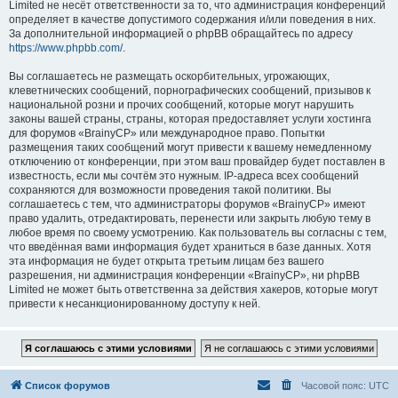
Limited не несёт ответственности за то, что администрация конференций
определяет в качестве допустимого содержания и/или поведения в них.
За дополнительной информацией о phpBB обращайтесь по адресу
https://www.phpbb.com/
.
Вы соглашаетесь не размещать оскорбительных, угрожающих,
клеветнических сообщений, порнографических сообщений, призывов к
национальной розни и прочих сообщений, которые могут нарушить
законы вашей страны, страны, которая предоставляет услуги хостинга
для форумов «BrainyCP» или международное право. Попытки
размещения таких сообщений могут привести к вашему немедленному
отключению от конференции, при этом ваш провайдер будет поставлен в
известность, если мы сочтём это нужным. IP-адреса всех сообщений
сохраняются для возможности проведения такой политики. Вы
соглашаетесь с тем, что администраторы форумов «BrainyCP» имеют
право удалить, отредактировать, перенести или закрыть любую тему в
любое время по своему усмотрению. Как пользователь вы согласны с тем,
что введённая вами информация будет храниться в базе данных. Хотя
эта информация не будет открыта третьим лицам без вашего
разрешения, ни администрация конференции «BrainyCP», ни phpBB
Limited не может быть ответственна за действия хакеров, которые могут
привести к несанкционированному доступу к ней.
Список форумов
Часовой пояс:
UTC