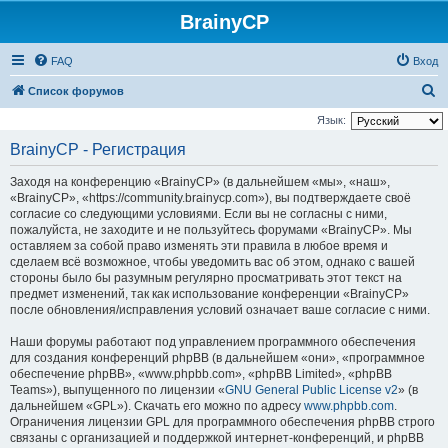
BrainyCP
FAQ
Вход
П
Список форумов
о
Язык:
и
BrainyCP - Регистрация
с
Заходя на конференцию «BrainyCP» (в дальнейшем «мы», «наш»,
к
«BrainyCP», «https://community.brainycp.com»), вы подтверждаете своё
согласие со следующими условиями. Если вы не согласны с ними,
пожалуйста, не заходите и не пользуйтесь форумами «BrainyCP». Мы
оставляем за собой право изменять эти правила в любое время и
сделаем всё возможное, чтобы уведомить вас об этом, однако с вашей
стороны было бы разумным регулярно просматривать этот текст на
предмет изменений, так как использование конференции «BrainyCP»
после обновления/исправления условий означает ваше согласие с ними.
Наши форумы работают под управлением программного обеспечения
для создания конференций phpBB (в дальнейшем «они», «программное
обеспечение phpBB», «www.phpbb.com», «phpBB Limited», «phpBB
Teams»), выпущенного по лицензии «
GNU General Public License v2
» (в
дальнейшем «GPL»). Скачать его можно по адресу
www.phpbb.com
.
Ограничения лицензии GPL для программного обеспечения phpBB строго
связаны с организацией и поддержкой интернет-конференций, и phpBB