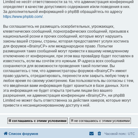
Limited не несёт ответственности за то, что администрация конференций
определяет в качестве допустимого содержания и/или поведения в них.
За дополнительной информацией о phpBB обращайтесь по адресу
https://www.phpbb.com/
.
Вы соглашаетесь не размещать оскорбительных, угрожающих,
клеветнических сообщений, порнографических сообщений, призывов к
национальной розни и прочих сообщений, которые могут нарушить
законы вашей страны, страны, которая предоставляет услуги хостинга
для форумов «BrainyCP» или международное право. Попытки
размещения таких сообщений могут привести к вашему немедленному
отключению от конференции, при этом ваш провайдер будет поставлен в
известность, если мы сочтём это нужным. IP-адреса всех сообщений
сохраняются для возможности проведения такой политики. Вы
соглашаетесь с тем, что администраторы форумов «BrainyCP» имеют
право удалить, отредактировать, перенести или закрыть любую тему в
любое время по своему усмотрению. Как пользователь вы согласны с тем,
что введённая вами информация будет храниться в базе данных. Хотя
эта информация не будет открыта третьим лицам без вашего
разрешения, ни администрация конференции «BrainyCP», ни phpBB
Limited не может быть ответственна за действия хакеров, которые могут
привести к несанкционированному доступу к ней.
Список форумов
Часовой пояс:
UTC