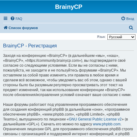
BrainyCP
FAQ
Вход
П
Список форумов
о
Язык:
и
BrainyCP - Регистрация
с
Заходя на конференцию «BrainyCP» (в дальнейшем «мы», «наш»,
к
«BrainyCP», «https://community.brainycp.com»), вы подтверждаете своё
согласие со следующими условиями. Если вы не согласны с ними,
пожалуйста, не заходите и не пользуйтесь форумами «BrainyCP». Мы
оставляем за собой право изменять эти правила в любое время и
сделаем всё возможное, чтобы уведомить вас об этом, однако с вашей
стороны было бы разумным регулярно просматривать этот текст на
предмет изменений, так как использование конференции «BrainyCP»
после обновления/исправления условий означает ваше согласие с ними.
Наши форумы работают под управлением программного обеспечения
для создания конференций phpBB (в дальнейшем «они», «программное
обеспечение phpBB», «www.phpbb.com», «phpBB Limited», «phpBB
Teams»), выпущенного по лицензии «
GNU General Public License v2
» (в
дальнейшем «GPL»). Скачать его можно по адресу
www.phpbb.com
.
Ограничения лицензии GPL для программного обеспечения phpBB строго
связаны с организацией и поддержкой интернет-конференций, и phpBB