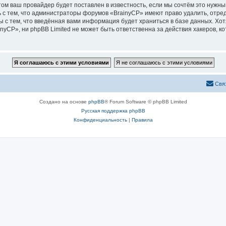
м ваш провайдер будет поставлен в известность, если мы сочтём это нужны
 с тем, что администраторы форумов «BrainyCP» имеют право удалить, отред
ы с тем, что введённая вами информация будет храниться в базе данных. Хо
CP», ни phpBB Limited не может быть ответственна за действия хакеров, ко
Свя
Создано на основе
phpBB
® Forum Software © phpBB Limited
Русская поддержка phpBB
Конфиденциальность
|
Правила