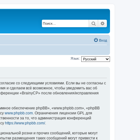
Поиск
Расширенный по
Вход
Язык:
 согласие со следующими условиями. Если вы не согласны с
емя и сделаем всё возможное, чтобы уведомить вас об
конференции «BrainyCP» после обновления/исправления
ммное обеспечение phpBB», «www.phpbb.com», «phpBB
есу
www.phpbb.com
. Ограничения лицензии GPL для
ственности за то, что администрация конференций
есу
https://www.phpbb.com/
.
циональной розни и прочих сообщений, которые могут
опытки размещения таких сообщений могут привести к