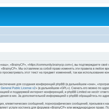
аш», «BrainyCP», «https://community.brainycp.com»), вы подтверждаете своё
 «BrainyCP». Мы оставляем за собой право изменять эти правила в любое вр
о просматривать этот текст на предмет изменений, так как использование 
еспечения для создания конференций phpBB (в дальнейшем «они», «програ
General Public License v2
» (в дальнейшем «GPL»). Скачать его можно по адр
зацией и поддержкой интернет-конференций, и phpBB Limited не несёт ответ
ведения в них. За дополнительной информацией о phpBB обращайтесь по адр
их, клеветнических сообщений, порнографических сообщений, призывов к на
вляет услуги хостинга для форумов «BrainyCP» или международное право. П