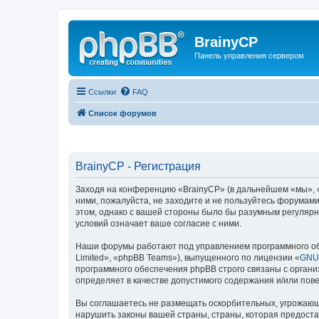
BrainyCP
Панель управления сервером
Ссылки
FAQ
Список форумов
BrainyCP - Регистрация
Заходя на конференцию «BrainyCP» (в дальнейшем «мы», «н
ними, пожалуйста, не заходите и не пользуйтесь форумами
этом, однако с вашей стороны было бы разумным регулярн
условий означает ваше согласие с ними.
Наши форумы работают под управлением программного об
Limited», «phpBB Teams»), выпущенного по лицензии «
GNU 
программного обеспечения phpBB строго связаны с органи
определяет в качестве допустимого содержания и/или по
Вы соглашаетесь не размещать оскорбительных, угрожающ
нарушить законы вашей страны, страны, которая предоста