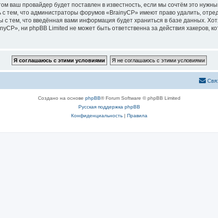
м ваш провайдер будет поставлен в известность, если мы сочтём это нужны
 с тем, что администраторы форумов «BrainyCP» имеют право удалить, отред
ы с тем, что введённая вами информация будет храниться в базе данных. Хо
CP», ни phpBB Limited не может быть ответственна за действия хакеров, ко
Свя
Создано на основе
phpBB
® Forum Software © phpBB Limited
Русская поддержка phpBB
Конфиденциальность
|
Правила