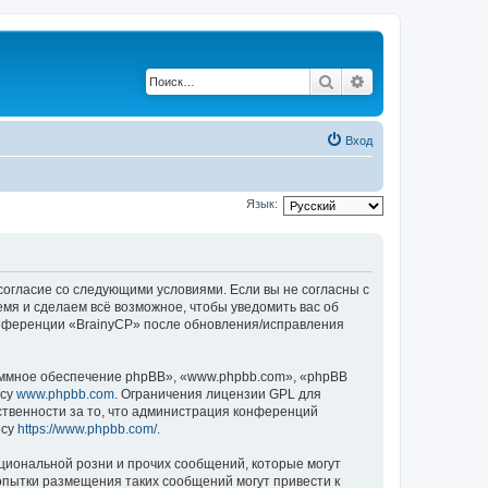
Поиск
Расширенный по
Вход
Язык:
 согласие со следующими условиями. Если вы не согласны с
емя и сделаем всё возможное, чтобы уведомить вас об
конференции «BrainyCP» после обновления/исправления
ммное обеспечение phpBB», «www.phpbb.com», «phpBB
есу
www.phpbb.com
. Ограничения лицензии GPL для
ственности за то, что администрация конференций
есу
https://www.phpbb.com/
.
циональной розни и прочих сообщений, которые могут
опытки размещения таких сообщений могут привести к