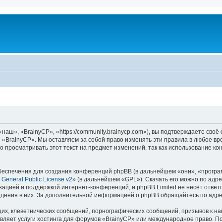
аш», «BrainyCP», «https://community.brainycp.com»), вы подтверждаете своё
 «BrainyCP». Мы оставляем за собой право изменять эти правила в любое вр
о просматривать этот текст на предмет изменений, так как использование 
еспечения для создания конференций phpBB (в дальнейшем «они», «програ
General Public License v2
» (в дальнейшем «GPL»). Скачать его можно по адр
зацией и поддержкой интернет-конференций, и phpBB Limited не несёт ответ
ведения в них. За дополнительной информацией о phpBB обращайтесь по адр
их, клеветнических сообщений, порнографических сообщений, призывов к на
вляет услуги хостинга для форумов «BrainyCP» или международное право. П