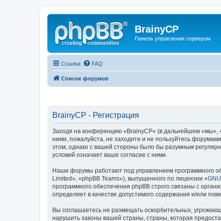
BrainyCP
Панель управления сервером
Ссылки
FAQ
Список форумов
BrainyCP - Регистрация
Заходя на конференцию «BrainyCP» (в дальнейшем «мы», «н
ними, пожалуйста, не заходите и не пользуйтесь форумами
этом, однако с вашей стороны было бы разумным регулярн
условий означает ваше согласие с ними.
Наши форумы работают под управлением программного об
Limited», «phpBB Teams»), выпущенного по лицензии «
GNU 
программного обеспечения phpBB строго связаны с органи
определяет в качестве допустимого содержания и/или по
Вы соглашаетесь не размещать оскорбительных, угрожающ
нарушить законы вашей страны, страны, которая предоста