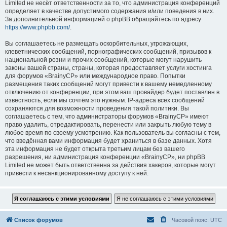
Limited не несёт ответственности за то, что администрация конференций
определяет в качестве допустимого содержания и/или поведения в них.
За дополнительной информацией о phpBB обращайтесь по адресу
https://www.phpbb.com/
.
Вы соглашаетесь не размещать оскорбительных, угрожающих,
клеветнических сообщений, порнографических сообщений, призывов к
национальной розни и прочих сообщений, которые могут нарушить
законы вашей страны, страны, которая предоставляет услуги хостинга
для форумов «BrainyCP» или международное право. Попытки
размещения таких сообщений могут привести к вашему немедленному
отключению от конференции, при этом ваш провайдер будет поставлен в
известность, если мы сочтём это нужным. IP-адреса всех сообщений
сохраняются для возможности проведения такой политики. Вы
соглашаетесь с тем, что администраторы форумов «BrainyCP» имеют
право удалить, отредактировать, перенести или закрыть любую тему в
любое время по своему усмотрению. Как пользователь вы согласны с тем,
что введённая вами информация будет храниться в базе данных. Хотя
эта информация не будет открыта третьим лицам без вашего
разрешения, ни администрация конференции «BrainyCP», ни phpBB
Limited не может быть ответственна за действия хакеров, которые могут
привести к несанкционированному доступу к ней.
Список форумов
Часовой пояс:
UTC