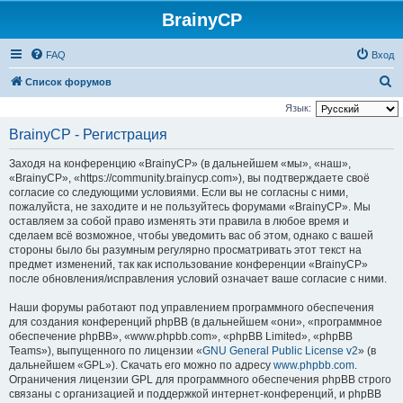
BrainyCP
FAQ
Вход
П
Список форумов
о
Язык:
и
BrainyCP - Регистрация
с
Заходя на конференцию «BrainyCP» (в дальнейшем «мы», «наш»,
к
«BrainyCP», «https://community.brainycp.com»), вы подтверждаете своё
согласие со следующими условиями. Если вы не согласны с ними,
пожалуйста, не заходите и не пользуйтесь форумами «BrainyCP». Мы
оставляем за собой право изменять эти правила в любое время и
сделаем всё возможное, чтобы уведомить вас об этом, однако с вашей
стороны было бы разумным регулярно просматривать этот текст на
предмет изменений, так как использование конференции «BrainyCP»
после обновления/исправления условий означает ваше согласие с ними.
Наши форумы работают под управлением программного обеспечения
для создания конференций phpBB (в дальнейшем «они», «программное
обеспечение phpBB», «www.phpbb.com», «phpBB Limited», «phpBB
Teams»), выпущенного по лицензии «
GNU General Public License v2
» (в
дальнейшем «GPL»). Скачать его можно по адресу
www.phpbb.com
.
Ограничения лицензии GPL для программного обеспечения phpBB строго
связаны с организацией и поддержкой интернет-конференций, и phpBB