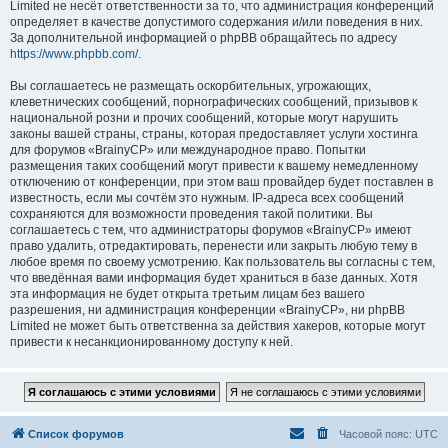
Limited не несёт ответственности за то, что администрация конференций
определяет в качестве допустимого содержания и/или поведения в них.
За дополнительной информацией о phpBB обращайтесь по адресу
https://www.phpbb.com/
.
Вы соглашаетесь не размещать оскорбительных, угрожающих,
клеветнических сообщений, порнографических сообщений, призывов к
национальной розни и прочих сообщений, которые могут нарушить
законы вашей страны, страны, которая предоставляет услуги хостинга
для форумов «BrainyCP» или международное право. Попытки
размещения таких сообщений могут привести к вашему немедленному
отключению от конференции, при этом ваш провайдер будет поставлен в
известность, если мы сочтём это нужным. IP-адреса всех сообщений
сохраняются для возможности проведения такой политики. Вы
соглашаетесь с тем, что администраторы форумов «BrainyCP» имеют
право удалить, отредактировать, перенести или закрыть любую тему в
любое время по своему усмотрению. Как пользователь вы согласны с тем,
что введённая вами информация будет храниться в базе данных. Хотя
эта информация не будет открыта третьим лицам без вашего
разрешения, ни администрация конференции «BrainyCP», ни phpBB
Limited не может быть ответственна за действия хакеров, которые могут
привести к несанкционированному доступу к ней.
Список форумов
Часовой пояс:
UTC