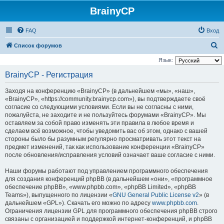
BrainyCP
FAQ
Вход
П
Список форумов
о
Язык:
и
BrainyCP - Регистрация
с
Заходя на конференцию «BrainyCP» (в дальнейшем «мы», «наш»,
к
«BrainyCP», «https://community.brainycp.com»), вы подтверждаете своё
согласие со следующими условиями. Если вы не согласны с ними,
пожалуйста, не заходите и не пользуйтесь форумами «BrainyCP». Мы
оставляем за собой право изменять эти правила в любое время и
сделаем всё возможное, чтобы уведомить вас об этом, однако с вашей
стороны было бы разумным регулярно просматривать этот текст на
предмет изменений, так как использование конференции «BrainyCP»
после обновления/исправления условий означает ваше согласие с ними.
Наши форумы работают под управлением программного обеспечения
для создания конференций phpBB (в дальнейшем «они», «программное
обеспечение phpBB», «www.phpbb.com», «phpBB Limited», «phpBB
Teams»), выпущенного по лицензии «
GNU General Public License v2
» (в
дальнейшем «GPL»). Скачать его можно по адресу
www.phpbb.com
.
Ограничения лицензии GPL для программного обеспечения phpBB строго
связаны с организацией и поддержкой интернет-конференций, и phpBB